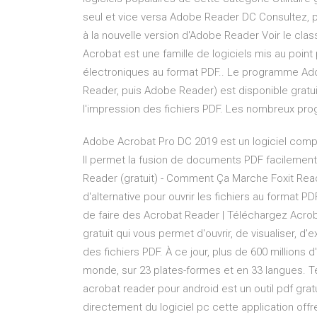
seul et vice versa Adobe Reader DC Consultez,
à la nouvelle version d'Adobe Reader Voir le c
Acrobat est une famille de logiciels mis au po
électroniques au format PDF.. Le programme A
Reader, puis Adobe Reader) est disponible gratui
l'impression des fichiers PDF. Les nombreux 
Adobe Acrobat Pro DC 2019 est un logiciel comple
Il permet la fusion de documents PDF facilement e
Reader (gratuit) - Comment Ça Marche Foxit Read
d'alternative pour ouvrir les fichiers au format P
de faire des Acrobat Reader | Téléchargez Acroba
gratuit qui vous permet d'ouvrir, de visualiser, d
des fichiers PDF. À ce jour, plus de 600 millions
monde, sur 23 plates-formes et en 33 langues. T
acrobat reader pour android est un outil pdf grat
directement du logiciel pc cette application offre a