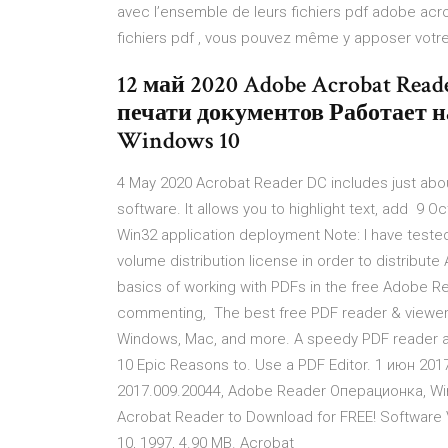
avec l’ensemble de leurs fichiers pdf adobe acro
fichiers pdf , vous pouvez même y apposer votre
12 май 2020 Adobe Acrobat Rea
печати документов Работает н
Windows 10
4 May 2020 Acrobat Reader DC includes just about
software. It allows you to highlight text, add 9 
Win32 application deployment Note: I have teste
volume distribution license in order to distribu
basics of working with PDFs in the free Adobe Rea
commenting, The best free PDF reader & viewer u
Windows, Mac, and more. A speedy PDF reader a
10 Epic Reasons to. Use a PDF Editor. 1 июн 20
2017.009.20044, Adobe Reader Операционка, Wind
Acrobat Reader to Download for FREE! Software V
10, 1997, 4.90 MB. Acrobat