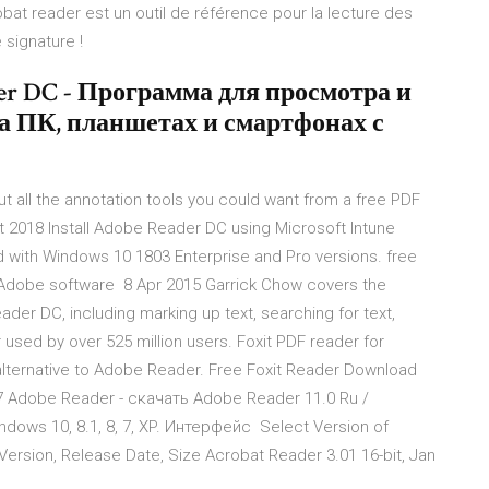
bat reader est un outil de référence pour la lecture des
 signature !
der DC - Программа для просмотра и
а ПК, планшетах и смартфонах с
 all the annotation tools you could want from a free PDF
Oct 2018 Install Adobe Reader DC using Microsoft Intune
d with Windows 10 1803 Enterprise and Pro versions. free
te Adobe software 8 Apr 2015 Garrick Chow covers the
der DC, including marking up text, searching for text,
sed by over 525 million users. Foxit PDF reader for
lternative to Adobe Reader. Free Foxit Reader Download
17 Adobe Reader - скачать Adobe Reader 11.0 Ru /
ows 10, 8.1, 8, 7, XP. Интерфейс Select Version of
ersion, Release Date, Size Acrobat Reader 3.01 16-bit, Jan