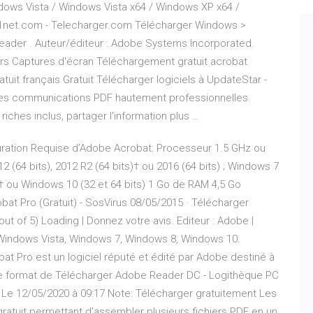
ows Vista / Windows Vista x64 / Windows XP x64 /
1net.com - Telecharger.com Télécharger Windows >
eader . Auteur/éditeur : Adobe Systems Incorporated.
urs Captures d'écran Téléchargement gratuit acrobat
atuit français Gratuit Télécharger logiciels à UpdateStar -
des communications PDF hautement professionnelles.
riches inclus, partager l'information plus …
uration Requise d’Adobe Acrobat: Processeur 1.5 GHz ou
2 (64 bits), 2012 R2 (64 bits)† ou 2016 (64 bits) ; Windows 7
s)† ou Windows 10 (32 et 64 bits) 1 Go de RAM 4,5 Go
at Pro (Gratuit) - SosVirus 08/05/2015 · Télécharger
t of 5) Loading | Donnez votre avis. Editeur : Adobe |
 Windows Vista, Windows 7, Windows 8, Windows 10.
 Pro est un logiciel réputé et édité par Adobe destiné à
. Le format de Télécharger Adobe Reader DC - Logithèque PC
 Le 12/05/2020 à 09:17 Note: Télécharger gratuitement Les
 gratuit permettant d'assembler plusieurs fichiers PDF en un