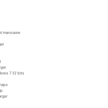
nt marocaine
ger
d
rger
ndows 7 32 bits
 maps
ip
arger