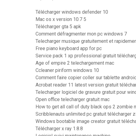
Télécharger windows defender 10
Mac os x version 10.7 5
Télécharger gta 5 apk
Comment défragmenter mon pc windows 7
Telecharger musique gratuitement et rapideme
Free piano keyboard app for pc
Service pack 1 xp professional gratuit téléchar
Age of empire 2 telechargement mac
Ccleaner piriform windows 10
Comment faire copier coller sur tablette androi
Acrobat reader 11 latest version gratuit télécha
Telecharger logiciel de gravure gratuit pour wi
Open office telecharger gratuit mac
How to get all call of duty black ops 2 zombie
Scribblenauts unlimited pc gratuit télécharger z
Windows bootable image creator gratuit téléch
Télécharger x ray 1.8.8
Logiciel suivi maintenance machine