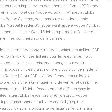
 parcourez et imprimez les documents au format PDF grâce
lassement complet des Adobe Acrobat — Wikipédia Adobe
int par Adobe Systems, pour manipuler des documents
dobe Acrobat Reader DC (auparavant appelé Adobe Acrobat
tement sur le site Web d'Adobe et permet l'affichage et
programmes commerciaux de la gamme …
t qui permet de convertir et de modifier des fichiers PDF.
t l’optimisation des fichiers pour le Télécharger Foxit
er est un logiciel spécialement conçu pour servir
DF. Il propose un très grand nombre d'outils qui permettent
t Reader | Ouvrir PDF ... Adobe Reader est un logiciel
'explorer, de signer numériquement, de vérifier et d'imprimer
 d'exemplaires d'Adobe Reader ont été diffusés dans le
élécharger Adobe reader pro crack gratuit ... Adobe
uit pour smartphone et tablette android [] inspirée
ux utilisateurs la possibilité de visualiser et d’interagir