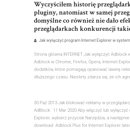
Wyczyściłem historię przeglądar
pluginy, natomiast w samej prze
domyślne co również nie dało efe
przeglądarkach konkurencji takic
Jak wyłączyć program Internet Explorer w system
Strona główna INTERNET Jak wyłączyć Adblock w C
Adblock w Chrome, Firefox, Opera, Internet Expl
dodatków, które pomagają opanować lawinę rekl
dłuższego czasu. Niestety zdarza się, że ich agr
30 Paź 2013 Jak blokować reklamy w przeglądarce 
AdBlock: 11 Mar 2020 Aby włączyć lub wyłączyć 
Explorer, wybierz przycisk Narzędzia, a następnie
download. Adblock Plus for Internet Explorer lat