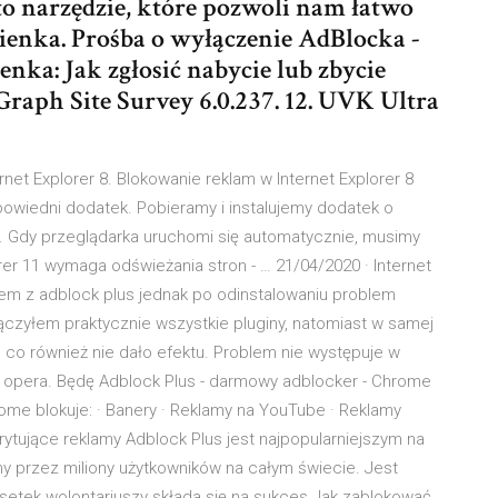
to narzędzie, które pozwoli nam łatwo
ienka. Prośba o wyłączenie AdBlocka -
nka: Jak zgłosić nabycie lub zbycie
Graph Site Survey 6.0.237. 12. UVK Ultra
et Explorer 8. Blokowanie reklam w Internet Explorer 8
powiedni dodatek. Pobieramy i instalujemy dodatek o
. Gdy przeglądarka uruchomi się automatycznie, musimy
rer 11 wymaga odświeżania stron - … 21/04/2020 · Internet
em z adblock plus jednak po odinstalowaniu problem
łączyłem praktycznie wszystkie pluginy, natomiast w samej
co również nie dało efektu. Problem nie występuje w
zy opera. Będę Adblock Plus - darmowy adblocker - Chrome
ome blokuje: · Banery · Reklamy na YouTube · Reklamy
rytujące reklamy Adblock Plus jest najpopularniejszym na
ny przez miliony użytkowników na całym świecie. Jest
setek wolontariuszy składa się na sukces Jak zablokować