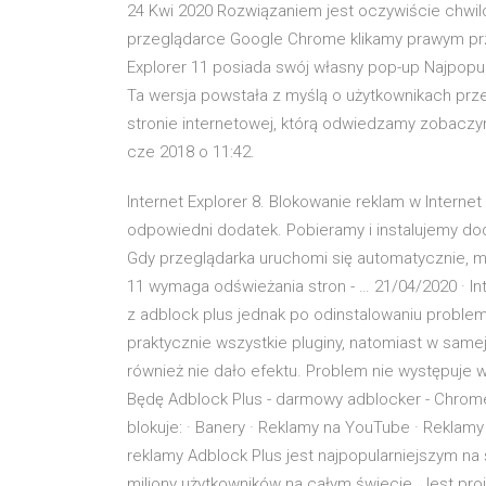
24 Kwi 2020 Rozwiązaniem jest oczywiście chwil
przeglądarce Google Chrome klikamy prawym prz
Explorer 11 posiada swój własny pop-up Najpopu
Ta wersja powstała z myślą o użytkownikach przegl
stronie internetowej, którą odwiedzamy zobaczym
cze 2018 o 11:42.
Internet Explorer 8. Blokowanie reklam w Internet
odpowiedni dodatek. Pobieramy i instalujemy do
Gdy przeglądarka uruchomi się automatycznie, mu
11 wymaga odświeżania stron - … 21/04/2020 · I
z adblock plus jednak po odinstalowaniu problem
praktycznie wszystkie pluginy, natomiast w sam
również nie dało efektu. Problem nie występuje w
Będę Adblock Plus - darmowy adblocker - Chrom
blokuje: · Banery · Reklamy na YouTube · Reklamy
reklamy Adblock Plus jest najpopularniejszym na
miliony użytkowników na całym świecie. Jest pr