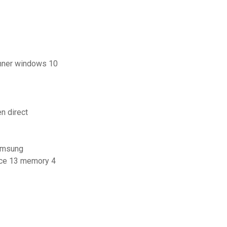
onner windows 10
n direct
samsung
nce 13 memory 4