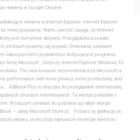
ować reklamy w Google Chrome
skakujące reklamy w Internet Explorer. Internet Explorer
az mniej popularną. Warto zwrócić uwagę, że Internet
 który jest domyślnie aktywny. Przeglądarka pozwala
ich stronach powinny się pojawić Zmienianie ustawień
ień zabezpieczeń i prywatności dotyczących programu
ez firmę Microsoft . Dotyczy: Internet Explorer Windows 10
 produktu. The new browser recommended by Microsoft is
ss performance with more privacy, more productivity, and
a … AdBlock Plus to wtyczka do przeglądarki internetowej,
lądanych stronach internetowych. Ta wersja powstała z
lorer. W naszym serwisie do pobrania są także wersje
Block — sklep Microsoft Store pl … Pobierz tę aplikację ze
zrzuty ekranu, przeczytaj najnowsze recenzje klientów i