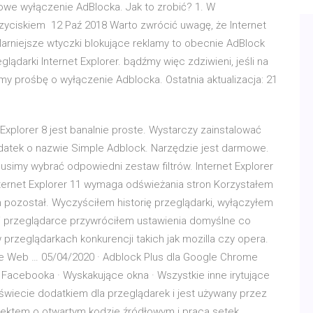
owe wyłączenie AdBlocka. Jak to zrobić? 1. W
yciskiem 12 Paź 2018 Warto zwrócić uwagę, że Internet
larniejsze wtyczki blokujące reklamy to obecnie AdBlock
ądarki Internet Explorer. bądźmy więc zdziwieni, jeśli na
y prośbę o wyłączenie Adblocka. Ostatnia aktualizacja: 21
 Explorer 8 jest banalnie proste. Wystarczy zainstalować
datek o nazwie Simple Adblock. Narzędzie jest darmowe.
simy wybrać odpowiedni zestaw filtrów. Internet Explorer
nternet Explorer 11 wymaga odświeżania stron Korzystałem
 pozostał. Wyczyściłem historię przeglądarki, wyłączyłem
ej przeglądarce przywróciłem ustawienia domyślne co
 przeglądarkach konkurencji takich jak mozilla czy opera.
e Web … 05/04/2020 · Adblock Plus dla Google Chrome
 Facebooka · Wyskakujące okna · Wszystkie inne irytujące
 świecie dodatkiem dla przeglądarek i jest używany przez
ojektem o otwartym kodzie źródłowym i praca setek