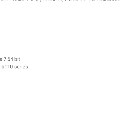
s 7 64 bit
t b110 series