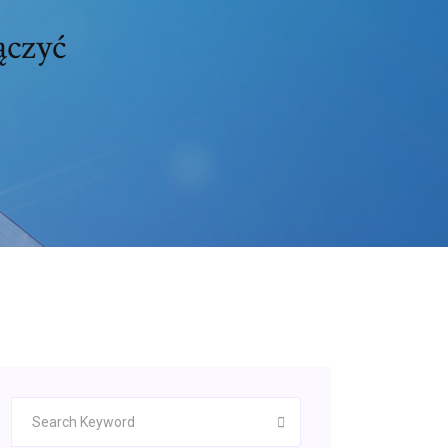
ączyć