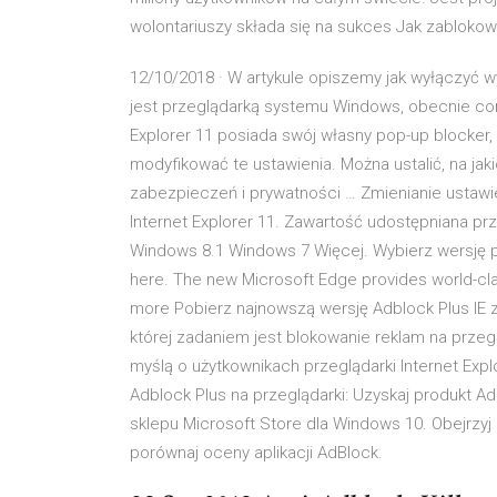
wolontariuszy składa się na sukces Jak zablok
12/10/2018 · W artykule opiszemy jak wyłączyć wy
jest przeglądarką systemu Windows, obecnie cor
Explorer 11 posiada swój własny pop-up blocker,
modyfikować te ustawienia. Można ustalić, na jak
zabezpieczeń i prywatności … Zmienianie ustaw
Internet Explorer 11. Zawartość udostępniana prz
Windows 8.1 Windows 7 Więcej. Wybierz wersję
here. The new Microsoft Edge provides world-cla
more Pobierz najnowszą wersję Adblock Plus IE z
której zadaniem jest blokowanie reklam na przeg
myślą o użytkownikach przeglądarki Internet Exp
Adblock Plus na przeglądarki: Uzyskaj produkt Ad
sklepu Microsoft Store dla Windows 10. Obejrzyj 
porównaj oceny aplikacji AdBlock.