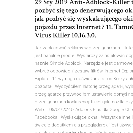
29 Sty 2019 Anti-Adblock-Killer 
pozbyć się tego denerwującego ok
jak pozbyć się wyskakującego okie
pojazdu przez Internet ? 11. Tamo
Virus Killer 10.16.3.0.
Jak zablokować reklamy w przeglądarkach … Intern
jest banalnie proste. Wystarczy zainstalować od
nazwie Simple Adblock. Narzędzie jest darmowe
wybrać odpowiedni zestaw filtrów. Internet Explo
Explorer 11 wymaga odświeżania stron Korzystał
pozostał. Wyczyściłem historię przeglądarki, wy
przeglądarce przywróciłem ustawienia domyślne 
przeglądarkach konkurencji takich jak mozilla c
Web … 05/04/2020 · Adblock Plus dla Google Chr
Facebooka · Wyskakujące okna · Wszystkie inne i
świecie dodatkiem dla przeglądarek i jest używa
projektem o otwartym kodzie źródłowym i praca 