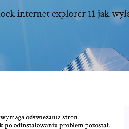
ock internet explorer 11 jak wył
11 wymaga odświeżania stron
k po odinstalowaniu problem pozostał.