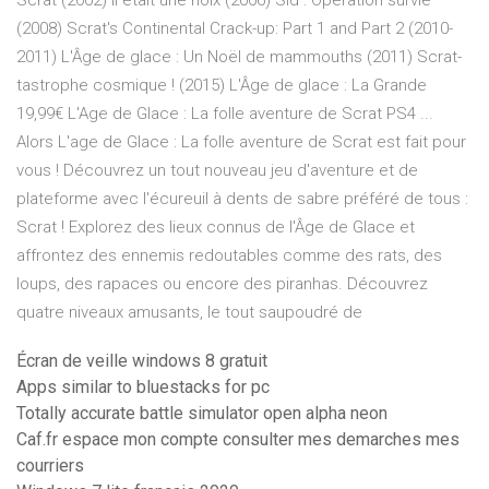
Scrat (2002) Il était une noix (2006) Sid : Opération survie
(2008) Scrat's Continental Crack-up: Part 1 and Part 2 (2010-
2011) L'Âge de glace : Un Noël de mammouths (2011) Scrat-
tastrophe cosmique ! (2015) L'Âge de glace : La Grande
19,99€ L'Age de Glace : La folle aventure de Scrat PS4 ...
Alors L'age de Glace : La folle aventure de Scrat est fait pour
vous ! Découvrez un tout nouveau jeu d'aventure et de
plateforme avec l'écureuil à dents de sabre préféré de tous :
Scrat ! Explorez des lieux connus de l'Âge de Glace et
affrontez des ennemis redoutables comme des rats, des
loups, des rapaces ou encore des piranhas. Découvrez
quatre niveaux amusants, le tout saupoudré de
Écran de veille windows 8 gratuit
Apps similar to bluestacks for pc
Totally accurate battle simulator open alpha neon
Caf.fr espace mon compte consulter mes demarches mes
courriers