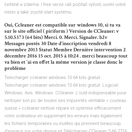
češtině a zdarma. I free verze váš počítač vyčistí, uvolní volné
místo a také zrychlí start systému.
Oui, Ccleaner est compatible sur windows 10, si tu va
sur le site officiel ( piriform ) Version de CCleaner: v
5.10.5373 (64 bits) Merci. 0. Merci. Signaler. b2v
Messages postés 30 Date d'inscription vendredi 8
novembre 2013 Statut Membre Dernière intervention 2
décembre 2016 15 oct. 2015 à 10:24 . merci beaucoup tout
va bien et 'ai en effet la même version je classe donc le
problème
Telecharger ccleaner windows 10 64 bits gratuit ...
Telecharger ccleaner windows 10 64 bits gratuit. Logiciel
Windows. Avis. Windows. CCleaner. L'outil indispensable pour
nettoyer son pc de toutes ses impuretés véritable « couteau
suisse » ccleaner nettoie répare et optimise efficacement
votre ordinateur en supprimant les erreurs mais également
les fichiers temporaires ou inutiles qui prennent beaucoup
d'espace sur votre disque et Télécharger CCleaner 5.66.7716