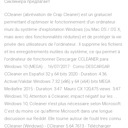
Сиклинера предлагает
CCleaner (abréviation de Crap Cleaner) est un gratuiciel
permettant d'optimiser le fonctionnement d'un ordinateur
muni du système d'exploitation Windows (ou Mac OS / OS X,
mais avec des fonctionnalités réduites) et de protéger la vie
privée des utilisateurs de l'ordinateur.. Il supprime les fichiers
et les enregistrements inutiles du système, ce qui permet à
l'ordinateur de fonctionner Descargar CCLEANER para
Windows 10 (MEGA) … 16/07/2017 · Como DESCARGAR
CCleaner en Español 32 y 64 bits 2020 - Duration: 4:36.
Activar/Validar Windows 7 32 (x86) y 64 (x64) bits MEGA
Mediafire 2015 - Duration: 3:47. Mauro CX 120,475 views. 3:47
Windows 10, Attention à Ccleaner, impact négatif sur les ...
Windows 10, Ccleaner n’est plus nécessaire selon Microsoft.
C’est du moins ce qu’affirme Microsoft dans une longue
discussion sur Reddit. Elle tourne autour de l’outil très connu
CCleaner (Windows) - CCleaner 5.64.7613 - Télécharger