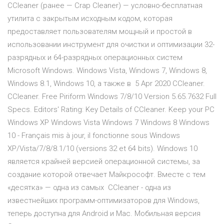
CCleaner (ранее — Crap Cleaner) — условно-бесплатная
утилита с закрытым исходным кодом, которая
предоставляет пользователям мощный и простой в
использовании инструмент для очистки и оптимизации 32-
разрядных и 64-разрядных операционных систем
Microsoft Windows. Windows Vista, Windows 7, Windows 8,
Windows 8.1, Windows 10, а также в 5 Apr 2020 CCleaner.
CCleaner. Free Piriform Windows 7/8/10 Version 5.65.7632 Full
Specs. Editors' Rating: Key Details of CCleaner. Keep your PC
Windows XP Windows Vista Windows 7 Windows 8 Windows
10 - Français mis à jour, il fonctionne sous Windows
XP/Vista/7/8/8.1/10 (versions 32 et 64 bits). Windows 10
является крайней версией операционной системы, за
создание которой отвечает Майкрософт. Вместе с тем
«десятка» — одна из самых CCleaner - одна из
известнейших программ-оптимизаторов для Windows,
теперь доступна для Android и Mac. Мобильная версия