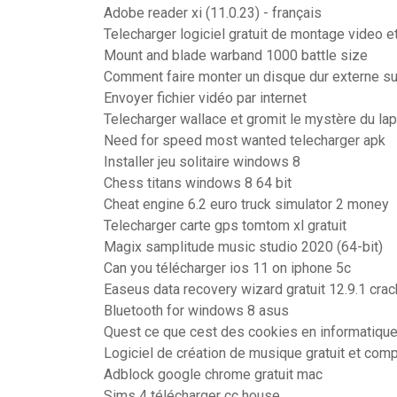
Adobe reader xi (11.0.23) - français
Telecharger logiciel gratuit de montage video e
Mount and blade warband 1000 battle size
Comment faire monter un disque dur externe s
Envoyer fichier vidéo par internet
Telecharger wallace et gromit le mystère du la
Need for speed most wanted telecharger apk
Installer jeu solitaire windows 8
Chess titans windows 8 64 bit
Cheat engine 6.2 euro truck simulator 2 money
Telecharger carte gps tomtom xl gratuit
Magix samplitude music studio 2020 (64-bit)
Can you télécharger ios 11 on iphone 5c
Easeus data recovery wizard gratuit 12.9.1 crac
Bluetooth for windows 8 asus
Quest ce que cest des cookies en informatiqu
Logiciel de création de musique gratuit et comp
Adblock google chrome gratuit mac
Sims 4 télécharger cc house