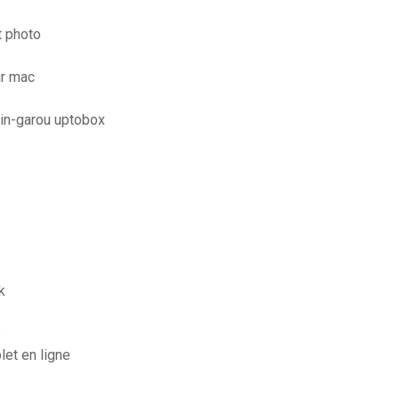
t photo
ur mac
pin-garou uptobox
k
e
let en ligne