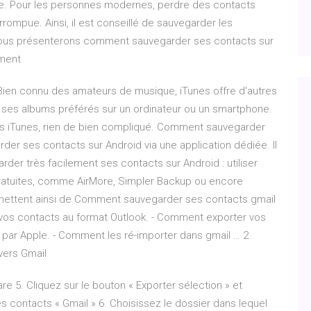
ne. Pour les personnes modernes, perdre des contacts
rrompue. Ainsi, il est conseillé de sauvegarder les
 vous présenterons comment sauvegarder ses contacts sur
ement
Bien connu des amateurs de musique, iTunes offre d'autres
e ses albums préférés sur un ordinateur ou un smartphone.
is iTunes, rien de bien compliqué. Comment sauvegarder
rder ses contacts sur Android via une application dédiée. Il
der très facilement ses contacts sur Android : utiliser
gratuites, comme AirMore, Simpler Backup ou encore
rmettent ainsi de Comment sauvegarder ses contacts gmail
vos contacts au format Outlook. - Comment exporter vos
é par Apple. - Comment les ré-importer dans gmail … 2
vers Gmail
e 5. Cliquez sur le bouton « Exporter sélection » et
s contacts « Gmail » 6. Choisissez le dossier dans lequel