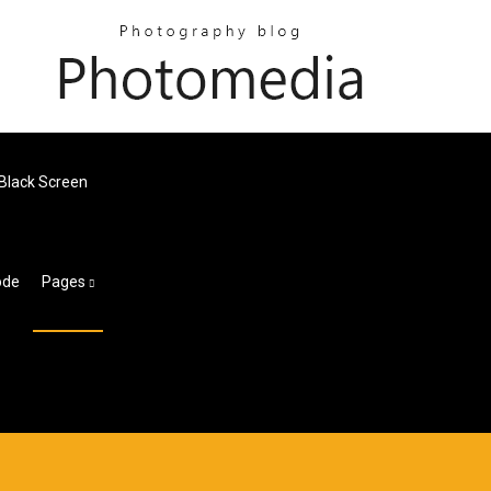
 Black Screen
ode
Pages