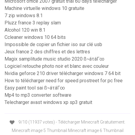
Microsoft office 2007 gratuit trial 60 days télécharger
Machine virtuelle windows 10 gratuite
7 zip windows 8.1
Pluzz france 3 replay slam
Alcohol 120 win 8.1
Ccleaner windows 10 64 bits
Impossible de copier un fichier iso sur clé usb
Jeux france 2 des chiffres et des lettres
Magix samplitude music studio 2020 ß¬áτáΓ∞
Logiciel retouche photo noir et blanc avec couleur
Nvidia geforce 210 driver télécharger windows 7 64 bit
How to télécharger need for speed prostreet for pc free
Easy paint tool sai ß¬áτáΓ∞
Mp4 to mp3 converter software
Telecharger avast windows xp sp3 gratuit
9/10 (11937 votes) - Télécharger Minecraft Gratuitement.
Minecraft image 5 Thumbnail Minecraft image 6 Thumbnail