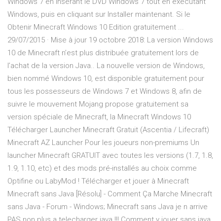
Windows 7 en insérant le DVD Windows 7 tout en exécutant
Windows, puis en cliquant sur Installer maintenant. Si le
Obtenir Minecraft Windows 10 Edition gratuitement ...
29/07/2015 · Mise à jour 19 octobre 2018: La version Windows
10 de Minecraft n’est plus distribuée gratuitement lors de
l’achat de la version Java.. La nouvelle version de Windows,
bien nommé Windows 10, est disponible gratuitement pour
tous les possesseurs de Windows 7 et Windows 8, afin de
suivre le mouvement Mojang propose gratuitement sa
version spéciale de Minecraft, la Minecraft Windows 10
Télécharger Launcher Minecraft Gratuit (Ascentia / Lifecraft)
Minecraft AZ Launcher Pour les joueurs non-premiums Un
launcher Minecraft GRATUIT avec toutes les versions (1.7, 1.8,
1.9, 1.10, etc) et des mods pré-installés au choix comme
Optifine ou LabyMod ! Télécharger et jouer à Minecraft
Minecraft sans Java [Résolu] - Comment Ça Marche Minecraft
sans Java - Forum - Windows; Minecraft sans Java je n arrive
PAS non plus a telecharger java !!! Comment y jouer sans java