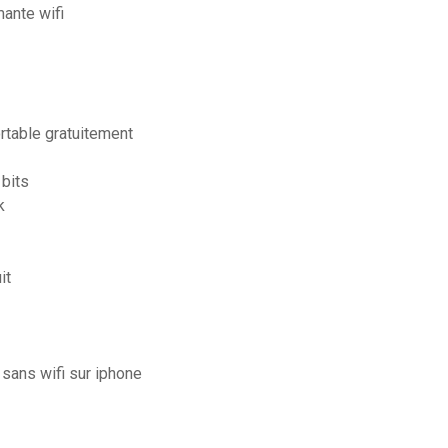
ante wifi
table gratuitement
 bits
k
it
 sans wifi sur iphone