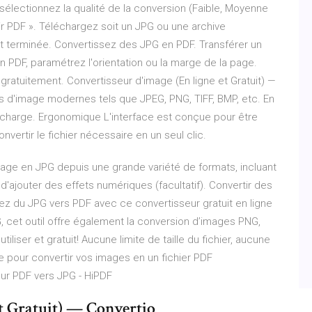
»), sélectionnez la qualité de la conversion (Faible, Moyenne
ir PDF ». Téléchargez soit un JPG ou une archive
t terminée. Convertissez des JPG en PDF. Transférer un
n PDF, paramétrez l'orientation ou la marge de la page.
gratuitement. Convertisseur d'image (En ligne et Gratuit) —
ts d'image modernes tels que JPEG, PNG, TIFF, BMP, etc. En
n charge. Ergonomique L'interface est conçue pour être
onvertir le fichier nécessaire en un seul clic.
mage en JPG depuis une grande variété de formats, incluant
et d'ajouter des effets numériques (facultatif). Convertir des
 du JPG vers PDF avec ce convertisseur gratuit en ligne
EG, cet outil offre également la conversion d’images PNG,
tiliser et gratuit! Aucune limite de taille du fichier, aucune
igne pour convertir vos images en un fichier PDF
eur PDF vers JPG - HiPDF
et Gratuit) — Convertio