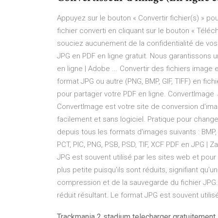
Appuyez sur le bouton « Convertir fichier(s) » 
fichier converti en cliquant sur le bouton « Téléc
souciez aucunement de la confidentialité de vos f
JPG en PDF en ligne gratuit. Nous garantissons 
en ligne | Adobe ... Convertir des fichiers image
format JPG ou autre (PNG, BMP, GIF, TIFF) en fich
pour partager votre PDF en ligne. ConvertImage 
ConvertImage est votre site de conversion d'images
facilement et sans logiciel. Pratique pour chan
depuis tous les formats d'images suivants : BMP, 
PCT, PIC, PNG, PSB, PSD, TIF, XCF PDF en JPG | Za
JPG est souvent utilisé par les sites web et pour 
plus petite puisqu'ils sont réduits, signifiant qu'
compression et de la sauvegarde du fichier JPG. 
réduit résultant. Le format JPG est souvent utilis
Trackmania 2 stadium telecharger gratuitement