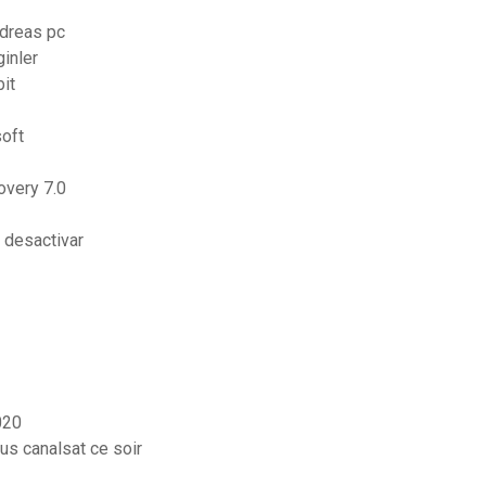
ndreas pc
ginler
it
oft
overy 7.0
 desactivar
020
us canalsat ce soir