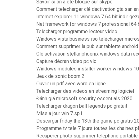
Savoir si on a été bloqué sur skype
Comment telecharger clé dactivation gta san a
Internet explorer 11 windows 7 64 bit indir gez
Net framework for windows 7 professional 64 b
Telecharger programme lecteur video
Windows vista business iso télécharger micros
Comment supprimer la pub sur tablette android
Clé activation stellar phoenix windows data rec
Capture décran video pc vlc
Windows modules installer worker windows 10
Jeux de sonic boom 2
Ouvrir un pdf avec word en ligne
Telecharger des videos en streaming logiciel
Đánh giá microsoft security essentials 2020
Telecharger dragon ball legends pc gratuit
Mise a jour win 7 sp1
Descargar friday the 13th the game pc gratis 2
Programme tv tele 7 jours toutes les chaines pl
Recuperer photo supprimer telephone portable