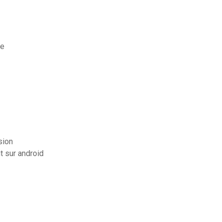
ve
sion
 sur android