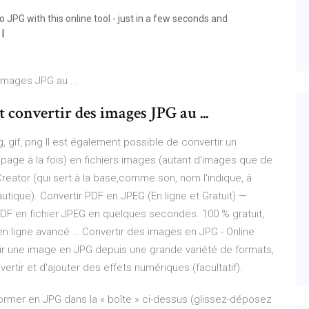
o JPG with this online tool - just in a few seconds and
mages JPG au ...
onvertir des images JPG au ...
 gif, png Il est également possible de convertir un
age à la fois) en fichiers images (autant d'images que de
eator (qui sert à la base,comme son, nom l'indique, à
utique). Convertir PDF en JPEG (En ligne et Gratuit) —
PDF en fichier JPEG en quelques secondes. 100 % gratuit,
il en ligne avancé … Convertir des images en JPG - Online
tir une image en JPG depuis une grande variété de formats,
onvertir et d'ajouter des effets numériques (facultatif).
former en JPG dans la « boîte » ci-dessus (glissez-déposez