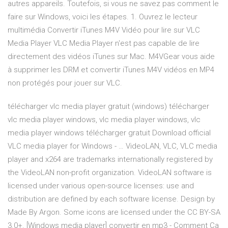
autres appareils. Toutefois, si vous ne savez pas comment le
faire sur Windows, voici les étapes. 1. Ouvrez le lecteur
multimédia Convertir iTunes M4V Vidéo pour lire sur VLC
Media Player VLC Media Player n'est pas capable de lire
directement des vidéos iTunes sur Mac. M4VGear vous aide
à supprimer les DRM et convertir iTunes M4V vidéos en MP4
non protégés pour jouer sur VLC.
télécharger vlc media player gratuit (windows) télécharger
vlc media player windows, vlc media player windows, vlc
media player windows télécharger gratuit Download official
VLC media player for Windows - … VideoLAN, VLC, VLC media
player and x264 are trademarks internationally registered by
the VideoLAN non-profit organization. VideoLAN software is
licensed under various open-source licenses: use and
distribution are defined by each software license. Design by
Made By Argon. Some icons are licensed under the CC BY-SA
3.0+. [Windows media player] convertir en mp3 - Comment Ça