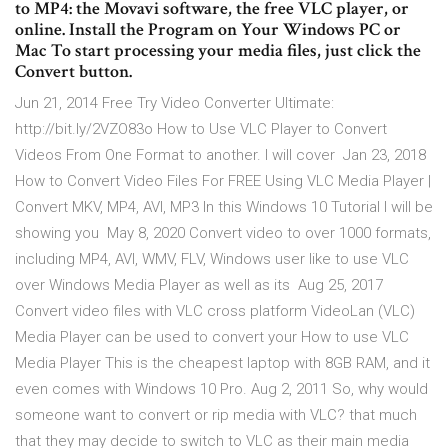
to MP4: the Movavi software, the free VLC player, or
online. Install the Program on Your Windows PC or
Mac To start processing your media files, just click the
Convert button.
Jun 21, 2014 Free Try Video Converter Ultimate:
http://bit.ly/2VZO83o How to Use VLC Player to Convert
Videos From One Format to another. I will cover Jan 23, 2018
How to Convert Video Files For FREE Using VLC Media Player |
Convert MKV, MP4, AVI, MP3 In this Windows 10 Tutorial I will be
showing you May 8, 2020 Convert video to over 1000 formats,
including MP4, AVI, WMV, FLV, Windows user like to use VLC
over Windows Media Player as well as its Aug 25, 2017
Convert video files with VLC cross platform VideoLan (VLC)
Media Player can be used to convert your How to use VLC
Media Player This is the cheapest laptop with 8GB RAM, and it
even comes with Windows 10 Pro. Aug 2, 2011 So, why would
someone want to convert or rip media with VLC? that much
that they may decide to switch to VLC as their main media