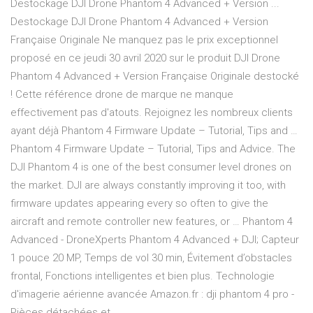
Destockage DJI Drone Phantom 4 Advanced + Version ...
Destockage DJI Drone Phantom 4 Advanced + Version
Française Originale Ne manquez pas le prix exceptionnel
proposé en ce jeudi 30 avril 2020 sur le produit DJI Drone
Phantom 4 Advanced + Version Française Originale destocké
! Cette référence drone de marque ne manque
effectivement pas d'atouts. Rejoignez les nombreux clients
ayant déjà Phantom 4 Firmware Update – Tutorial, Tips and …
Phantom 4 Firmware Update – Tutorial, Tips and Advice. The
DJI Phantom 4 is one of the best consumer level drones on
the market. DJI are always constantly improving it too, with
firmware updates appearing every so often to give the
aircraft and remote controller new features, or … Phantom 4
Advanced - DroneXperts Phantom 4 Advanced + DJI; Capteur
1 pouce 20 MP, Temps de vol 30 min, Évitement d’obstacles
frontal, Fonctions intelligentes et bien plus. Technologie
d'imagerie aérienne avancée Amazon.fr : dji phantom 4 pro -
Pièces détachées et ...