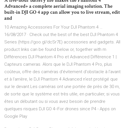
A five-hour battery life makes the Phantom 4
Advanced+ a complete aerial imaging solution. The
built-in DJI GO 4 app can allow you to live stream, edit
and
10 Amazing Accessories For Your DJI Phantom 4 …
16/08/2017 · Check out the best of the best DJI Phantom 4
Series (https://goo.gl/dcSr7E) accessories and gadgets. All
product links can be found below or, together with m
Différences DJI Phantom 4 Pro et Advanced Différence 1 |
Capteurs cameras. Alors que le DJI Phantom 4 Pro, plus
coûteux, offre des caméras d'évitement d'obstacle à l'avant
et à l'arrière, le DJI Phantom 4 Advanced n'est protégé que
sur le devant.Les caméras ont une portée de près de 30 m,
de sorte que le système est très utile, en particulier, si vous
êtes un débutant ou si vous avez besoin de prendre
quelques risques DJI GO 4--For drones since P4 - Apps on
Google Play