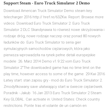
Support Steam - Euro Truck Simulator 2 Demo
Download American Truck Simulator Demo steam key
telecharger 2016 http:// href.re/63ZKw. Report. Browse more
videos. Download Euro Truck Simulator 2 Euro Truck
Simulator 2 DLC Skandynawia to również nowe skrzyżowania i
rodzaje dróg, nowe rodzaje naczep oraz ponad 80 nowych
ładunków do Euro Truck Simulator to seria gier
symulacyjnych samochodów ciężarowych, która jako
pierwsza wprowadziła na rynek pełne detali europejskie
modele 26. März 2014 Demo v1.9.22 vom Euro Truck
Simulator 2"The downloaded game has no time limit on the
play time, however access to some of the game 29 Kwi 2016
Łatwy start: stan zapisu gry - mod do Euro Truck Simulator 2.
Zmodyfikowany save ułatwiający start w świecie ciężarówek.
Poradnik - Jakub 16 Jan 2013 Euro Truck Simulator 2 Steam
Key GLOBAL. Can activate in: United States: Check country
restrictions. Ponte tras el volante de un camión en