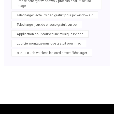
Free télécharger windows 7 professional 32 bit iso
image
Telecharger lecteur video gratuit pour pc windows 7
Telecharger jeux de chasse gratuit sur pc
Application pour couper une musique iphone
Logiciel montage musique gratuit pour mac
802.11 n usb wireless lan card driver télécharger