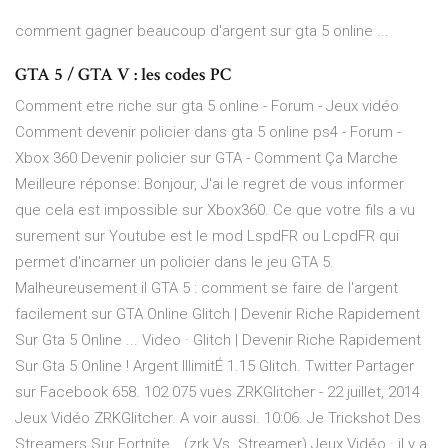
comment gagner beaucoup d'argent sur gta 5 online ...
GTA 5 / GTA V : les codes PC
Comment etre riche sur gta 5 online - Forum - Jeux vidéo
Comment devenir policier dans gta 5 online ps4 - Forum -
Xbox 360 Devenir policier sur GTA - Comment Ça Marche
Meilleure réponse: Bonjour, J'ai le regret de vous informer
que cela est impossible sur Xbox360. Ce que votre fils a vu
surement sur Youtube est le mod LspdFR ou LcpdFR qui
permet d'incarner un policier dans le jeu GTA 5.
Malheureusement il GTA 5 : comment se faire de l'argent
facilement sur GTA Online Glitch | Devenir Riche Rapidement
Sur Gta 5 Online ... Video · Glitch | Devenir Riche Rapidement
Sur Gta 5 Online ! Argent IllimitÉ 1.15 Glitch. Twitter Partager
sur Facebook 658. 102 075 vues ZRKGlitcher - 22 juillet, 2014
Jeux Vidéo ZRKGlitcher. A voir aussi. 10:06. Je Trickshot Des
Streamers Sur Fortnite… (zrk Vs. Streamer) Jeux Vidéo · il y a