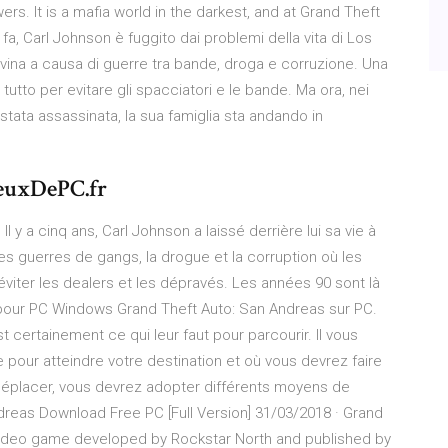
rs. It is a mafia world in the darkest, and at Grand Theft
a, Carl Johnson è fuggito dai problemi della vita di Los
ovina a causa di guerre tra bande, droga e corruzione. Una
di tutto per evitare gli spacciatori e le bande. Ma ora, nei
stata assassinata, la sua famiglia sta andando in
JeuxDePC.fr
y a cinq ans, Carl Johnson a laissé derrière lui sa vie à
es guerres de gangs, la drogue et la corruption où les
 éviter les dealers et les dépravés. Les années 90 sont là
 pour PC Windows Grand Theft Auto: San Andreas sur PC.
t certainement ce qui leur faut pour parcourir. Il vous
e pour atteindre votre destination et où vous devrez faire
 déplacer, vous devrez adopter différents moyens de
reas Download Free PC [Full Version] 31/03/2018 · Grand
 video game developed by Rockstar North and published by