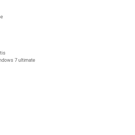
ne
tis
indows 7 ultimate