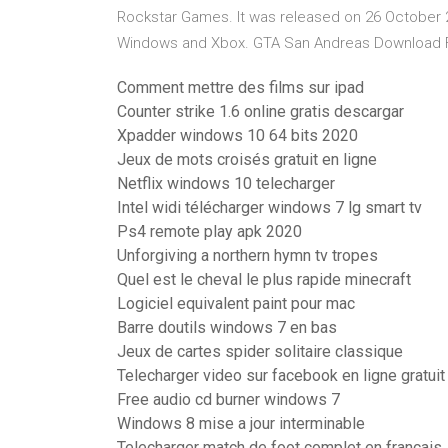
Rockstar Games. It was released on 26 October 2
Windows and Xbox. GTA San Andreas Download Fu
Comment mettre des films sur ipad
Counter strike 1.6 online gratis descargar
Xpadder windows 10 64 bits 2020
Jeux de mots croisés gratuit en ligne
Netflix windows 10 telecharger
Intel widi télécharger windows 7 lg smart tv
Ps4 remote play apk 2020
Unforgiving a northern hymn tv tropes
Quel est le cheval le plus rapide minecraft
Logiciel equivalent paint pour mac
Barre doutils windows 7 en bas
Jeux de cartes spider solitaire classique
Telecharger video sur facebook en ligne gratuit
Free audio cd burner windows 7
Windows 8 mise a jour interminable
Telecharger match de foot complet en francais