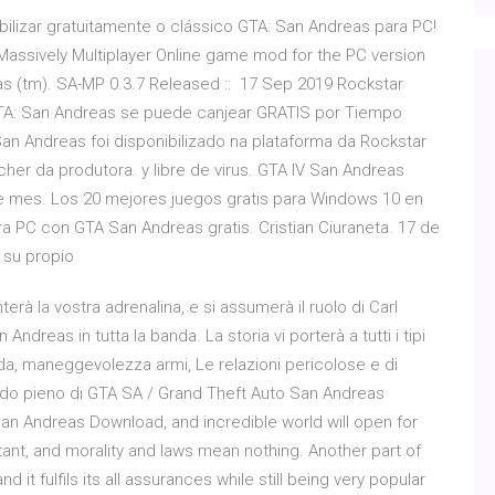
ilizar gratuitamente o clássico GTA: San Andreas para PC!
Massively Multiplayer Online game mod for the PC version
s (tm). SA-MP 0.3.7 Released :: 17 Sep 2019 Rockstar
TA: San Andreas se puede canjear GRATIS por Tiempo
an Andreas foi disponibilizado na plataforma da Rockstar
r da produtora. y libre de virus. GTA IV San Andreas
e mes. Los 20 mejores juegos gratis para Windows 10 en
ra PC con GTA San Andreas gratis. Cristian Ciuraneta. 17 de
a su propio
à la vostra adrenalina, e si assumerà il ruolo di Carl
Andreas in tutta la banda. La storia vi porterà a tutti i tipi
rada, maneggevolezza armi, Le relazioni pericolose e di
ondo pieno di GTA SA / Grand Theft Auto San Andreas
an Andreas Download, and incredible world will open for
tant, and morality and laws mean nothing. Another part of
 it fulfils its all assurances while still being very popular