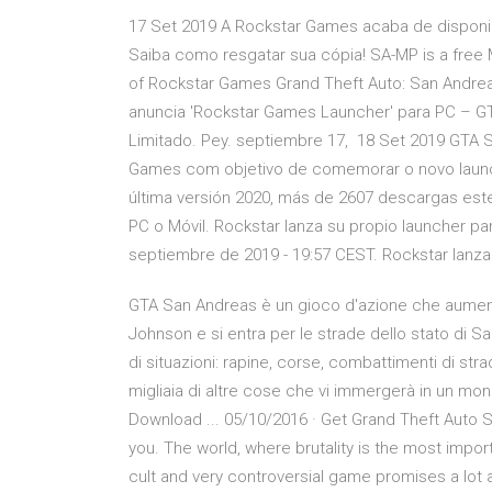
17 Set 2019 A Rockstar Games acaba de disponib
Saiba como resgatar sua cópia! SA-MP is a free 
of Rockstar Games Grand Theft Auto: San Andrea
anuncia 'Rockstar Games Launcher' para PC – G
Limitado. Pey. septiembre 17, 18 Set 2019 GTA S
Games com objetivo de comemorar o novo launche
última versión 2020, más de 2607 descargas est
PC o Móvil. Rockstar lanza su propio launcher pa
septiembre de 2019 - 19:57 CEST. Rockstar lanz
GTA San Andreas è un gioco d'azione che aumenter
Johnson e si entra per le strade dello stato di San 
di situazioni: rapine, corse, combattimenti di st
migliaia di altre cose che vi immergerà in un m
Download ... 05/10/2016 · Get Grand Theft Auto S
you. The world, where brutality is the most impor
cult and very controversial game promises a lot and