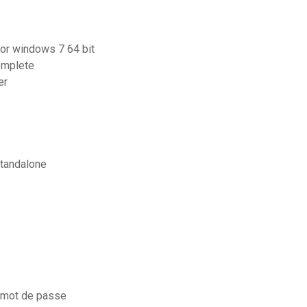
 for windows 7 64 bit
complete
er
standalone
s mot de passe