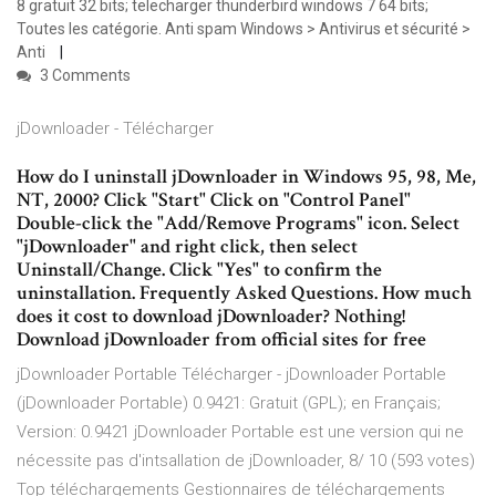
8 gratuit 32 bits; telecharger thunderbird windows 7 64 bits;
Toutes les catégorie. Anti spam Windows > Antivirus et sécurité >
Anti
3 Comments
jDownloader - Télécharger
How do I uninstall jDownloader in Windows 95, 98, Me,
NT, 2000? Click "Start" Click on "Control Panel"
Double-click the "Add/Remove Programs" icon. Select
"jDownloader" and right click, then select
Uninstall/Change. Click "Yes" to confirm the
uninstallation. Frequently Asked Questions. How much
does it cost to download jDownloader? Nothing!
Download jDownloader from official sites for free
jDownloader Portable Télécharger - jDownloader Portable
(jDownloader Portable) 0.9421: Gratuit (GPL); en Français;
Version: 0.9421 jDownloader Portable est une version qui ne
nécessite pas d'intsallation de jDownloader, 8/ 10 (593 votes)
Top téléchargements Gestionnaires de téléchargements