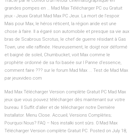
Tracté par le convoi d'un retour cinématographique en
grandes pompes en … Mad Max Télécharger PC ou Gratuit
jeux - Jeuxx Gratuit Mad Max PC Jeux. La mort de l’espoir.
Mais pour Max, le héros réticent, la région aride est une
chose à faire. Il a égaré son automobile et presque sa vie aux
bras de Scabrous Scrotus, le chef de guerre résidant à Gas
Town, une ville raffinée. Heureusement, le doigt noir déformé
et baigné de soleil, Chumbucket, voit Max comme le
prophète ordonné de sa foi basée sur l Panne d'essence,
comment faire ??? sur le forum Mad Max ... Test de Mad Max
par jeuxvideo.com
Mad Max Télécharger Version complète Gratuit PC Mad Max
jeux que vous pouvez télécharger dès maintenant sur votre
bureau. Il Suffit d'aller et de télécharger notre Dernière
Installator. Menu Close. Accueil; Versions Complètes;
Pourquoi Nous? FAQ – Nos instalki sont sûrs. 0 Mad Max
Télécharger Version complète Gratuit PC. Posted on July 18,