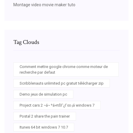
Montage video movie maker tuto
Tag Clouds
Comment mettre google chrome comme moteur de
recherche par defaut
Scribblenauts unlimited pc gratuit télécharger zip
Demo jeux de simulation pc
Project cars 2 ¬á¬ ºá»πßΓ¿Γ∞ ¡á windows 7
Postal 2 share the pain trainer
Itunes 64 bit windows 7 10.7