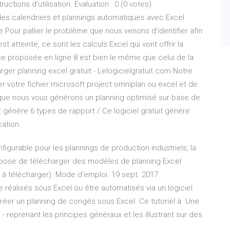
ructions d’utilisation. Evaluation : 0 (0 votes)
 des calendriers et plannings automatiques avec Excel
 Pour pallier le problème que nous venons d'identifier afin
t atteinte, ce sont les calculs Excel qui vont offrir la
 date proposée en ligne 8 est bien le même que celui de la
ger planning excel gratuit - Lelogicielgratuit.com Notre
er votre fichier microsoft project omniplan ou excel et de
re que nous vous générons un planning optimisé sur base de
it génère 6 types de rapport / Ce logiciel gratuit génère
cation.
nfigurable pour les plannings de production industriels, la
ropose de télécharger des modèles de planning Excel
t à télécharger). Mode d'emploi. 19 sept. 2017
 réalisés sous Excel ou être automatisés via un logiciel.
réer un planning de congés sous Excel. Ce tutoriel à Une
 reprenant les principes généraux et les illustrant sur des