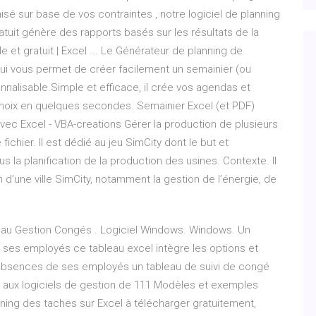
sé sur base de vos contraintes , notre logiciel de planning
ratuit génère des rapports basés sur les résultats de la
le et gratuit | Excel ... Le Générateur de planning de
t qui vous permet de créer facilement un semainier (ou
nalisable.Simple et efficace, il crée vos agendas et
hoix en quelques secondes. Semainier Excel (et PDF)
ec Excel - VBA-creations Gérer la production de plusieurs
fichier. Il est dédié au jeu SimCity dont le but et
clus la planification de la production des usines. Contexte. Il
 d’une ville SimCity, notamment la gestion de l’énergie, de
leau Gestion Congés . Logiciel Windows. Windows. Un
e ses employés ce tableau excel intègre les options et
 absences de ses employés un tableau de suivi de congé
ite aux logiciels de gestion de 111 Modèles et exemples
ning des taches sur Excel à télécharger gratuitement,