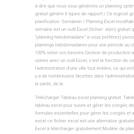
à dire que nous vous générons un planning optimi
gratuit génère 6 types de rapport / Ce logiciel g
planification. Semainier / Planning Excel modifiab
semaine est un outil Excel (fichier .xlsm) gratui
"planning hebdomadaire" si vous préférez) person
plannings hebdomadaires pour une période au c
100% selon vos besoins Gestion de production av
usines avec un outil Excel, c’est la fonction de ce 
l’administration d’une ville tout entière, ce qui in
y a de nombreuses facettes dans l’administration
la santé, de la
Télécharger Tableau excel planning gratuit. Tab
tableau excel pour suivre et gérer les congés d
formules essentielles pour gérer les congés et
excel ce fichier excel est une alternative gratu
Excel à télécharger gratuitement Modèle de plan