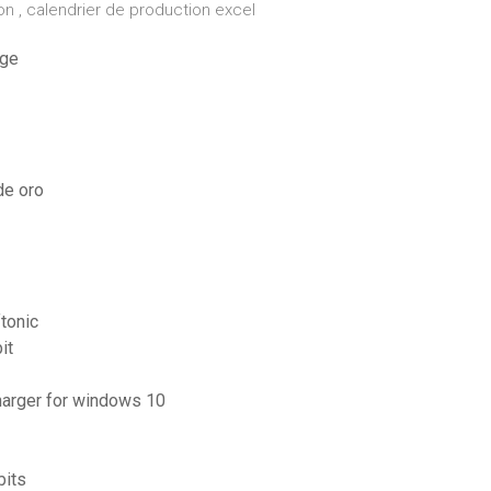
ion , calendrier de production excel
age
de oro
ftonic
it
charger for windows 10
bits