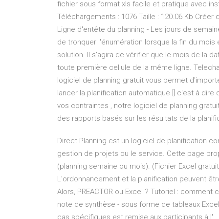
fichier sous format xls facile et pratique avec inst
Téléchargements : 1076 Taille : 120.06 Kb Créer
Ligne d'entête du planning - Les jours de semaine
de tronquer l'énumération lorsque la fin du mois es
solution. Il s'agira de vérifier que le mois de la
toute première cellule de la même ligne. Telechar
logiciel de planning gratuit vous permet d'import
lancer la planification automatique [] c'est à di
vos contraintes , notre logiciel de planning gratu
des rapports basés sur les résultats de la planifi
Direct Planning est un logiciel de planification co
gestion de projets ou le service. Cette page p
(planning semaine ou mois). (Fichier Excel gratui
L'ordonnancement et la planification peuvent être
Alors, PREACTOR ou Excel ? Tutoriel : comment c
note de synthèse - sous forme de tableaux Excel -
cas spécifiques est remise aux participants à l'