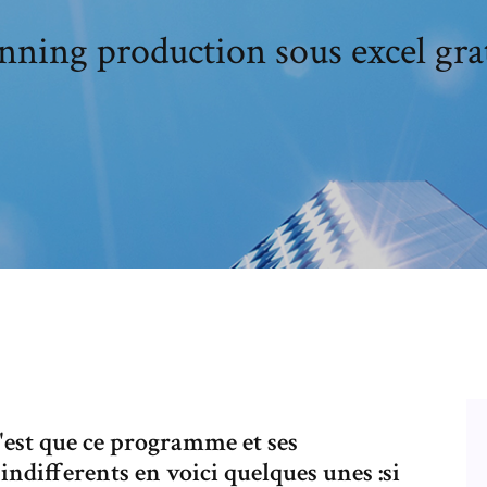
nning production sous excel gra
c'est que ce programme et ses
indifferents en voici quelques unes :si