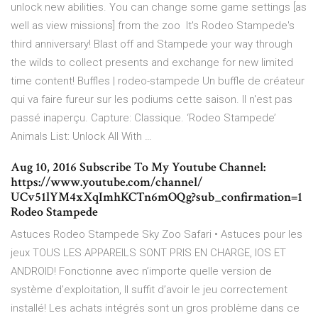
unlock new abilities. You can change some game settings [as
well as view missions] from the zoo It's Rodeo Stampede's
third anniversary! Blast off and Stampede your way through
the wilds to collect presents and exchange for new limited
time content! Buffles | rodeo-stampede Un buffle de créateur
qui va faire fureur sur les podiums cette saison. Il n'est pas
passé inaperçu. Capture: Classique. ‘Rodeo Stampede’
Animals List: Unlock All With …
Aug 10, 2016 Subscribe To My Youtube Channel:
https://www.youtube.com/channel/
UCv51lYM4xXqImhKCTn6mOQg?sub_confirmation=1
Rodeo Stampede
Astuces Rodeo Stampede Sky Zoo Safari • Astuces pour les
jeux TOUS LES APPAREILS SONT PRIS EN CHARGE, IOS ET
ANDROID! Fonctionne avec n’importe quelle version de
système d’exploitation, Il suffit d’avoir le jeu correctement
installé! Les achats intégrés sont un gros problème dans ce