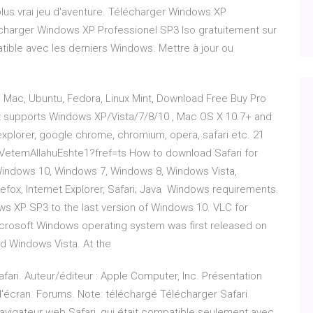
plus vrai jeu d'aventure. Télécharger Windows XP
lécharger Windows XP Professionel SP3 Iso gratuitement sur
ible avec les derniers Windows. Mettre à jour ou
 Mac, Ubuntu, Fedora, Linux Mint, Download Free Buy Pro
It supports Windows XP/Vista/7/8/10 , Mac OS X 10.7+ and
 explorer, google chrome, chromium, opera, safari etc. 21
etemAllahuEshte1?fref=ts How to download Safari for
Windows 10, Windows 7, Windows 8, Windows Vista,
fox, Internet Explorer, Safari; Java Windows requirements.
ws XP SP3 to the last version of Windows 10. VLC for
icrosoft Windows operating system was first released on
d Windows Vista. At the
fari. Auteur/éditeur : Apple Computer, Inc. Présentation
d'écran. Forums. Note: téléchargé Télécharger Safari
avigateur web Safari, qui était compatible seulement avec