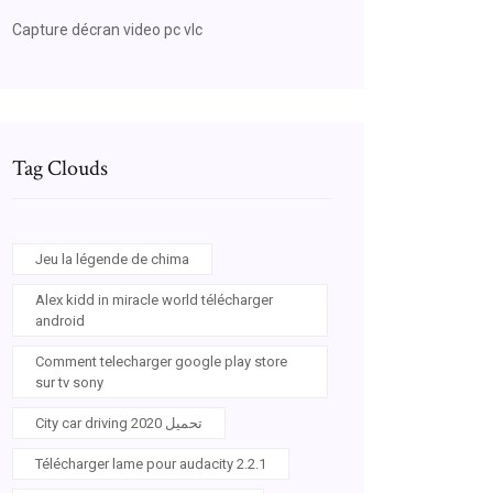
Capture décran video pc vlc
Tag Clouds
Jeu la légende de chima
Alex kidd in miracle world télécharger
android
Comment telecharger google play store
sur tv sony
City car driving 2020 تحميل
Télécharger lame pour audacity 2.2.1