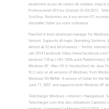
seulement un jeu de cartes de solitaire, mais le 
Professionnel SP3 Iso (Gratuit) 01/03/2015 · Té
SosVirus. Redonnez vie à vos ancien PC incompat
réinstaller Safari sur votre ordinateur ...
FlareGet is best download manager for Windows,
Version. Supports all major Operating Systems. 
almost all 32 and 64 browsers – firefox, internet
Jan 2014 Facebook: https://www.facebook.com/V
windows 7/8 xp ( HD) 100% work Plataforma(s): 
Windows XP , Mac OS X; Versão(ões) do Java: Fire
VLC runs on all versions of Windows, from Windo
Windows 95/98/Me. A version of Safari for the M
June 11, 2007, and supports both Windows XP an
Télécharger Windows > Internet > Navigateurs. Sa
Telecharger.com Avis des utilisateurs Captures 
(gratuit) - Comment Ça Marche 10/12/2019 · Le n