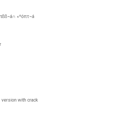
απßß¬á∩ «ºóπτ¬á
r
 version with crack