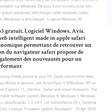
ploitable sur Windows. De plus, il est reconnu pour ses
gratuit (windows) télécharger safari windows, safari
ri (Windows) à télécharger - Logiciel Windows XP ...
3 gratuit. Logiciel Windows. Avis.
eb intelligent made in apple safari
gonomique permettant de retrouver un
sion du navigateur safari propose de
galement des nouveautés pour un
erformant
ung mobile phone to your PC. Easily synchronise data
ows Mobile 6 devices, use ActiveSync 4.5(Windows XP) or
net Explorer 11 , Chrome , Safari and newer browsers. The
portable software system Windows 8, Windows 7, Windows
o classificação. 1 2 3 4 5. Ler comentarios (0) ». Sistema
32-bit; Licença: Freeware (grátis); Revelador: 10 Apr 2018