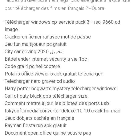
l’accès au divertissement légal plus aisé grâce à la Quel site
pour télécharger des films en français ? - Quora
Télécharger windows xp service pack 3 - iso-9660 cd
image
Cracker un fichier rar avec mot de passe
Jeu fun multijoueur pc gratuit
City car driving 2020 تحميل
Bitdefender internet security a vie 1pc
Code gta 4 pc helicoptere
Polaris office viewer 5 apk gratuit télécharger
Telecharger nero graver cd audio
Harry potter hogwarts mystery télécharger windows
Call of duty black ops télécharger size
Comment mettre à jour les pilotes des ports usb
Iskysoft imedia converter deluxe 10.1.0 crack for mac
Jeux dobjets cachés en français
Rayman fiesta run apk gratuit
Document open office qui ne souvre pas