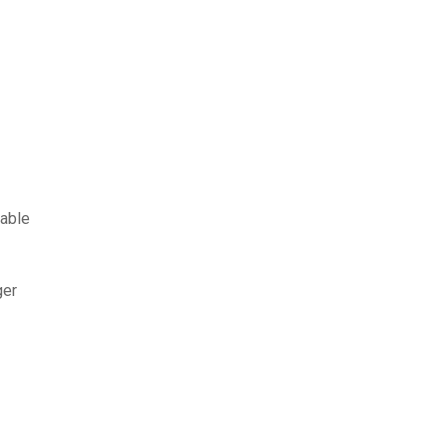
able
ger