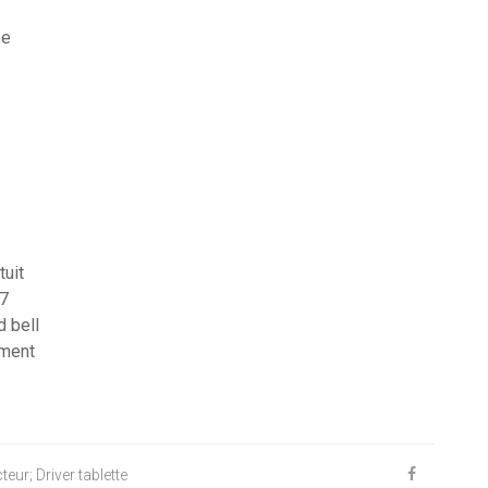
be
tuit
 7
d bell
ement
eur; Driver tablette