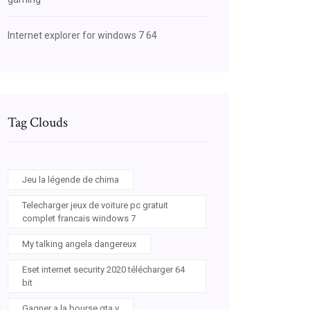
Internet explorer for windows 7 64
Tag Clouds
Jeu la légende de chima
Telecharger jeux de voiture pc gratuit
complet francais windows 7
My talking angela dangereux
Eset internet security 2020 télécharger 64
bit
Gagner a la bourse gta v