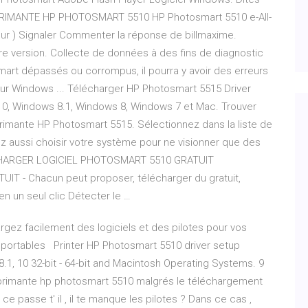
PRIMANTE HP PHOTOSMART 5510 HP Photosmart 5510 e-All-
eur ) Signaler Commenter la réponse de billmaxime.
re version. Collecte de données à des fins de diagnostic
smart dépassés ou corrompus, il pourra y avoir des erreurs
ur Windows ... Télécharger HP Photosmart 5515 Driver
s 10, Windows 8.1, Windows 8, Windows 7 et Mac. Trouver
mprimante HP Photosmart 5515. Sélectionnez dans la liste de
z aussi choisir votre système pour ne visionner que des
ÉCHARGER LOGICIEL PHOTOSMART 5510 GRATUIT
 - Chacun peut proposer, télécharger du gratuit,
 un seul clic Détecter le …
argez facilement des logiciels et des pilotes pour vos
 portables Printer HP Photosmart 5510 driver setup
8.1, 10 32-bit - 64-bit and Macintosh Operating Systems. 9
 imprimante hp photosmart 5510 malgrés le téléchargement
 ce passe t' il , il te manque les pilotes ? Dans ce cas ,