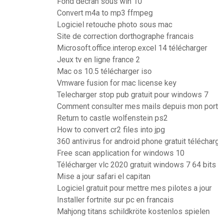
Fond décran sous win 10
Convert m4a to mp3 ffmpeg
Logiciel retouche photo sous mac
Site de correction dorthographe francais
Microsoft.office.interop.excel 14 télécharger
Jeux tv en ligne france 2
Mac os 10.5 télécharger iso
Vmware fusion for mac license key
Telecharger stop pub gratuit pour windows 7
Comment consulter mes mails depuis mon port
Return to castle wolfenstein ps2
How to convert cr2 files into jpg
360 antivirus for android phone gratuit téléchar
Free scan application for windows 10
Télécharger vlc 2020 gratuit windows 7 64 bits
Mise a jour safari el capitan
Logiciel gratuit pour mettre mes pilotes a jour
Installer fortnite sur pc en francais
Mahjong titans schildkröte kostenlos spielen