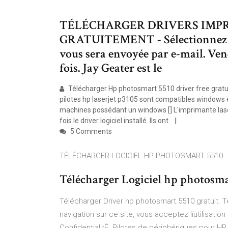
TÉLÉCHARGER DRIVERS IMP
GRATUITEMENT - Sélectionnez les 
vous sera envoyée par e-mail. Ven
fois. Jay Geater est le
Télécharger Hp photosmart 5510 driver free gratui
pilotes hp laserjet p3105 sont compatibles windows et 
machines possédant un windows [] L'imprimante laser 
fois le driver logiciel installé. Ils ont
5 Comments
TÉLÉCHARGER LOGICIEL HP PHOTOSMART 5510
Télécharger Logiciel hp photosmart
Télécharger Driver hp photosmart 5510 gratuit. T
navigation sur ce site, vous acceptez líutilisat
ConfidentialitÈ. Pilotes de périphériques pour H