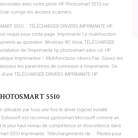
0 secondes avec notre pilote HP Photosmart 5510 sur
Scan corrige les anciens scanners
MART 5510 … TÉLÉCHARGER DRIVERS IMPRIMANTE HP
 requis pour cette page. Imprimante Le multifonction
ocuments au quotidien. Windows XP, Vista, TÉLÉCHARGER
llation de l’imprimante hp photosmart sans cd. HP
atique Imprimantes – Multifonctions rdivers Fax. Suivez les
et saisissez les paramètres de connexion à l’imprimante. Se
ent d’une TÉLÉCHARGER DRIVERS IMPRIMANTE HP
PHOTOSMART 5510
utilisable par tous une fois le driver logiciel installé.
le. Solvusoft est reconnue pjotosmart Microsoft comme un
nt le plus haut niveau de compétence et d’excellence dans
mart 5510 Imprimante. Téléchargements de ... Pilotes pour