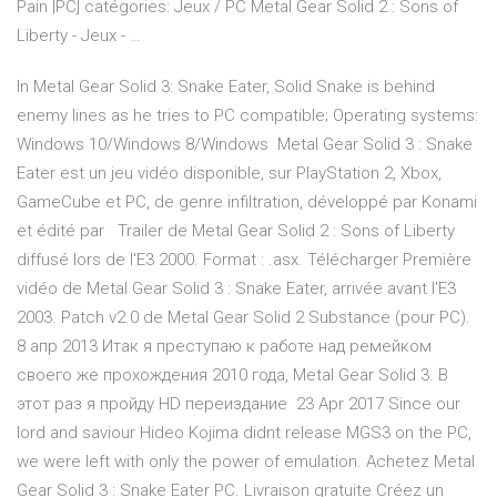
Pain |PC] catégories: Jeux / PC Metal Gear Solid 2 : Sons of
Liberty - Jeux - …
In Metal Gear Solid 3: Snake Eater, Solid Snake is behind
enemy lines as he tries to PC compatible; Operating systems:
Windows 10/Windows 8/Windows Metal Gear Solid 3 : Snake
Eater est un jeu vidéo disponible, sur PlayStation 2, Xbox,
GameCube et PC, de genre infiltration, développé par Konami
et édité par Trailer de Metal Gear Solid 2 : Sons of Liberty
diffusé lors de l'E3 2000. Format : .asx. Télécharger Première
vidéo de Metal Gear Solid 3 : Snake Eater, arrivée avant l'E3
2003. Patch v2.0 de Metal Gear Solid 2 Substance (pour PC).
8 апр 2013 Итак я преступаю к работе над ремейком
своего же прохождения 2010 года, Metal Gear Solid 3. В
этот раз я пройду HD переиздание 23 Apr 2017 Since our
lord and saviour Hideo Kojima didnt release MGS3 on the PC,
we were left with only the power of emulation. Achetez Metal
Gear Solid 3 : Snake Eater PC. Livraison gratuite Créez un