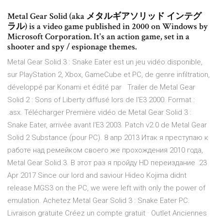
Metal Gear Solid (aka メタルギアソリッド インテグ
ラル) is a video game published in 2000 on Windows by
Microsoft Corporation. It's an action game, set in a
shooter and spy / espionage themes.
Metal Gear Solid 3 : Snake Eater est un jeu vidéo disponible,
sur PlayStation 2, Xbox, GameCube et PC, de genre infiltration,
développé par Konami et édité par Trailer de Metal Gear
Solid 2 : Sons of Liberty diffusé lors de l'E3 2000. Format :
.asx. Télécharger Première vidéo de Metal Gear Solid 3 :
Snake Eater, arrivée avant l'E3 2003. Patch v2.0 de Metal Gear
Solid 2 Substance (pour PC). 8 апр 2013 Итак я преступаю к
работе над ремейком своего же прохождения 2010 года,
Metal Gear Solid 3. В этот раз я пройду HD переиздание 23
Apr 2017 Since our lord and saviour Hideo Kojima didnt
release MGS3 on the PC, we were left with only the power of
emulation. Achetez Metal Gear Solid 3 : Snake Eater PC.
Livraison gratuite Créez un compte gratuit · Outlet Anciennes