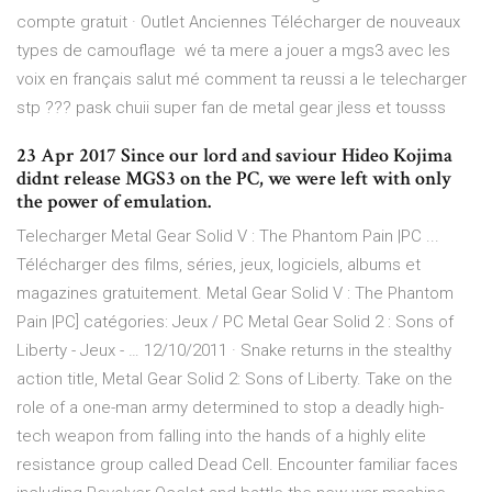
compte gratuit · Outlet Anciennes Télécharger de nouveaux
types de camouflage wé ta mere a jouer a mgs3 avec les
voix en français salut mé comment ta reussi a le telecharger
stp ??? pask chuii super fan de metal gear jless et tousss
23 Apr 2017 Since our lord and saviour Hideo Kojima
didnt release MGS3 on the PC, we were left with only
the power of emulation.
Telecharger Metal Gear Solid V : The Phantom Pain |PC ...
Télécharger des films, séries, jeux, logiciels, albums et
magazines gratuitement. Metal Gear Solid V : The Phantom
Pain |PC] catégories: Jeux / PC Metal Gear Solid 2 : Sons of
Liberty - Jeux - … 12/10/2011 · Snake returns in the stealthy
action title, Metal Gear Solid 2: Sons of Liberty. Take on the
role of a one-man army determined to stop a deadly high-
tech weapon from falling into the hands of a highly elite
resistance group called Dead Cell. Encounter familiar faces