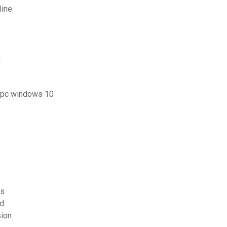
line
t
r pc windows 10
es
id
sion