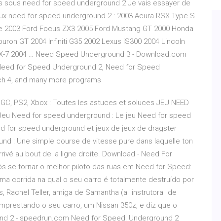
s sous need for speed underground 2 Je vais essayer de
jeux need for speed underground 2 : 2003 Acura RSX Type S
ade 2003 Ford Focus ZX3 2005 Ford Mustang GT 2000 Honda
ron GT 2004 Infiniti G35 2002 Lexus iS300 2004 Lincoln
RX-7 2004 … Need Speed Underground 3 - Download.com
 Need for Speed Underground 2, Need for Speed
ch 4, and many more programs
GC, PS2, Xbox : Toutes les astuces et soluces JEU NEED
eu Need for speed underground : Le jeu Need for speed
d for speed underground et jeux de jeux de dragster
ound : Une simple course de vitesse pure dans laquelle ton
rrivé au bout de la ligne droite. Download - Need For
 se tornar o melhor piloto das ruas em Need for Speed:
 corrida na qual o seu carro é totalmente destruído por
achel Teller, amiga de Samantha (a "instrutora" de
emprestando o seu carro, um Nissan 350z, e diz que o
und 2 - speedrun.com Need for Speed: Underground 2