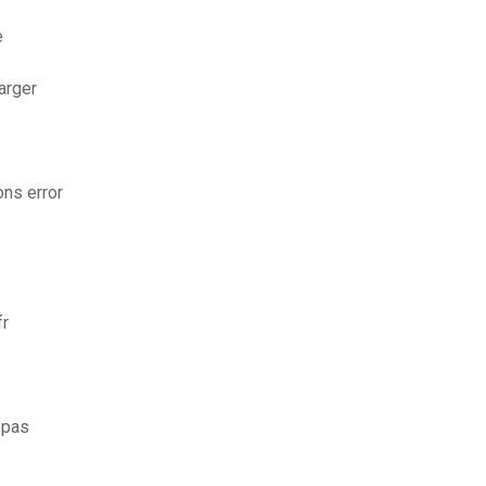
e
arger
ons error
fr
 pas