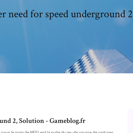
r need for speed underground 2
nd 2, Solution - Gameblog.fr
us le nom de NFS) est la suite du jeu de course de voitures