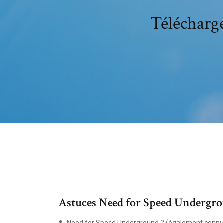
Télécharge
Astuces Need for Speed Undergrou
Need for Speed Underground 2 (également connu so