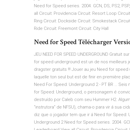
Need for Speed series. 2004. GCN, DS, PS2, PSP
all Circuit: Providencia Circuit: Resort Loop Circ
Ring Circuit: Dockside Circuit: Smokestack Circuit:
Ride Circuit: Freemont Circuit: City Hall
Need for Speed Télécharger Versi
JEU NEED FOR SPEED UNDERGROUND Gratuit sur J
for speed underground est un de nos meilleurs 
dragster gratuits !!! Jouer au jeu Need for spee
laquelle ton seul but est de finir en première pla
Need For Speed: Underground 2 - PT BR … Seis 
for Speed: Underground, o personagem é convida
destruído por Caleb com seu Hummer H2. Algum 
"instrutora" de NFSU), chama-o para vir á sua ci
diz que o jogador tem que ir á Need for Speed
Underground 2 Need for Speed series. 2004. GCN
Leaderboard View all Circuit: Providencia Circuit