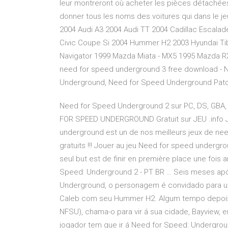
leur montreront où acheter les pièces détachée
donner tous les noms des voitures qui dans le 
2004 Audi A3 2004 Audi TT 2004 Cadillac Escal
Civic Coupe Si 2004 Hummer H2 2003 Hyundai Tibu
Navigator 1999 Mazda Miata - MX5 1995 Mazda 
need for speed underground 3 free download -
Underground, Need for Speed Underground Pat
Need for Speed Underground 2 sur PC, DS, GBA, 
FOR SPEED UNDERGROUND Gratuit sur JEU .info J
underground est un de nos meilleurs jeux de nee
gratuits !!! Jouer au jeu Need for speed undergr
seul but est de finir en première place une fois a
Speed: Underground 2 - PT BR … Seis meses após
Underground, o personagem é convidado para uma
Caleb com seu Hummer H2. Algum tempo depois, R
NFSU), chama-o para vir á sua cidade, Bayview, 
jogador tem que ir á Need for Speed: Undergro