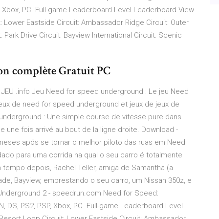
, Xbox, PC. Full-game Leaderboard Level Leaderboard View
uit: Lower Eastside Circuit: Ambassador Ridge Circuit: Outer
 Park Drive Circuit: Bayview International Circuit: Scenic
on complète Gratuit PC
EU .info Jeu Need for speed underground : Le jeu Need
jeux de need for speed underground et jeux de jeux de
d underground : Une simple course de vitesse pure dans
ce une fois arrivé au bout de la ligne droite. Download -
meses após se tornar o melhor piloto das ruas em Need
do para uma corrida na qual o seu carro é totalmente
tempo depois, Rachel Teller, amiga de Samantha (a
dade, Bayview, emprestando o seu carro, um Nissan 350z, e
: Underground 2 - speedrun.com Need for Speed:
, DS, PS2, PSP, Xbox, PC. Full-game Leaderboard Level
: Resort Loop Circuit: Lower Eastside Circuit: Ambassador