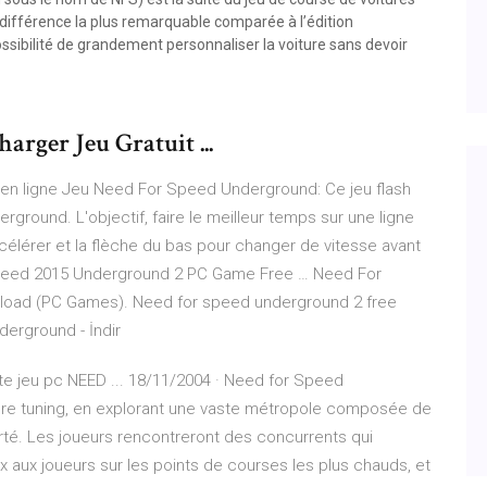
 différence la plus remarquable comparée à l’édition
sibilité de grandement personnaliser la voiture sans devoir
arger Jeu Gratuit ...
en ligne Jeu Need For Speed Underground: Ce jeu flash
rground. L'objectif, faire le meilleur temps sur une ligne
 accélérer et la flèche du bas pour changer de vitesse avant
or Speed 2015 Underground 2 PC Game Free … Need For
oad (PC Games). Need for speed underground 2 free
derground - İndir
jeu pc NEED ... 18/11/2004 · Need for Speed
ture tuning, en explorant une vaste métropole composée de
berté. Les joueurs rencontreront des concurrents qui
 aux joueurs sur les points de courses les plus chauds, et