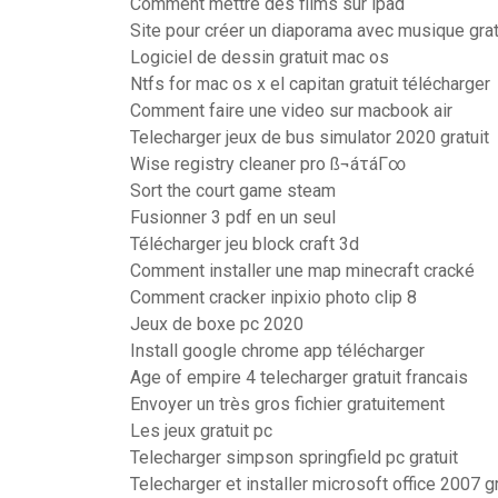
Comment mettre des films sur ipad
Site pour créer un diaporama avec musique grat
Logiciel de dessin gratuit mac os
Ntfs for mac os x el capitan gratuit télécharger
Comment faire une video sur macbook air
Telecharger jeux de bus simulator 2020 gratuit
Wise registry cleaner pro ß¬áτáΓ∞
Sort the court game steam
Fusionner 3 pdf en un seul
Télécharger jeu block craft 3d
Comment installer une map minecraft cracké
Comment cracker inpixio photo clip 8
Jeux de boxe pc 2020
Install google chrome app télécharger
Age of empire 4 telecharger gratuit francais
Envoyer un très gros fichier gratuitement
Les jeux gratuit pc
Telecharger simpson springfield pc gratuit
Telecharger et installer microsoft office 2007 