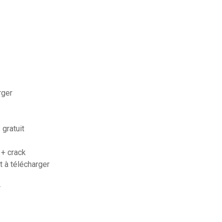
rger
 gratuit
 + crack
t à télécharger
r