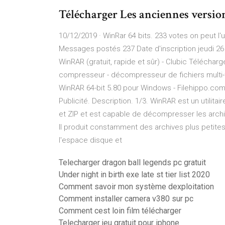
Télécharger Les anciennes versio
10/12/2019 · WinRar 64 bits. 233 votes on peut l'u
Messages postés 237 Date d'inscription jeudi 26 
WinRAR (gratuit, rapide et sûr) - Clubic Téléchar
compresseur - décompresseur de fichiers multi-f
WinRAR 64-bit 5.80 pour Windows - Filehippo.com 
Publicité. Description. 1/3. WinRAR est un utilit
et ZIP et est capable de décompresser les archiv
Il produit constamment des archives plus petit
l'espace disque et
Telecharger dragon ball legends pc gratuit
Under night in birth exe late st tier list 2020
Comment savoir mon système dexploitation
Comment installer camera v380 sur pc
Comment cest loin film télécharger
Telecharger jeu gratuit pour iphone