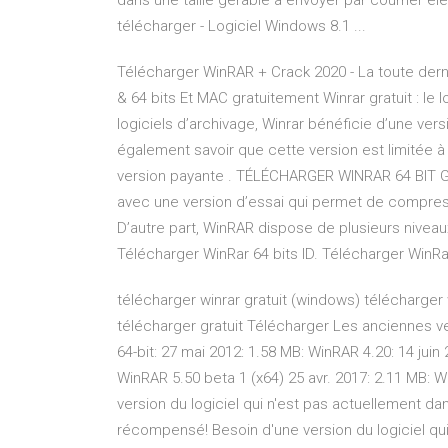
dans une taille gérable à envoyer par courrier él
télécharger - Logiciel Windows 8.1 ...
Télécharger WinRAR + Crack 2020 - La toute der
& 64 bits Et MAC gratuitement Winrar gratuit : le 
logiciels d’archivage, Winrar bénéficie d’une versi
également savoir que cette version est limitée à u
version payante . TÉLÉCHARGER WINRAR 64 BIT G
avec une version d’essai qui permet de compress
D’autre part, WinRAR dispose de plusieurs niveaux
Télécharger WinRar 64 bits ID. Télécharger WinRar 
télécharger winrar gratuit (windows) télécharger
télécharger gratuit Télécharger Les anciennes ve
64-bit: 27 mai 2012: 1.58 MB: WinRAR 4.20: 14 juin
WinRAR 5.50 beta 1 (x64) 25 avr. 2017: 2.11 MB: W
version du logiciel qui n'est pas actuellement da
récompensé! Besoin d'une version du logiciel qu