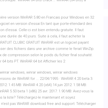
ectronique. WinRAR 64 bits Crack … WinRAR (64 bits) à
nière version WinRAR 5.80 en Francais pour Windows en 32
logiciel en version d’essai En tant que porte-étendard des
on d’essai. Celle-ci est bien entendu gratuite. Il faut
ne durée de 40 jours. Suite à cela, il faut acheter la
RATUIT CLUBIC GRATUIT WinRAR est un logiciel payant
er des fichiers dans une archive comme le ferait WinZip.
 de compression selon le poids du fichier final souhaité.
64 bits PT. WinRAR 64 bit Affichier les 2
 winrar windows, winrar windows, winrar windows
rsions de WinRAR for ... 22/04/1995 · WinRAR 4.20 beta 3
 2012: 1.45 MB: WinRAR 4.20 (x64) 14 juin 2012: 1.58 MB:
inRAR 5.50 beta 1 (x86) 25 avr. 2017: 1.90 MB: Avez-vous la
ns la liste? Téléchargez-le maintenant et soyez
i n'est pas WinRAR download free and support: Télécharger