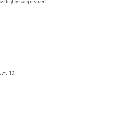
inal highly compressed
dows 10