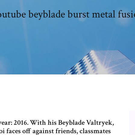
utube beyblade burst metal fus
year: 2016. With his Beyblade Valtryek,
faces off against friends, classmates