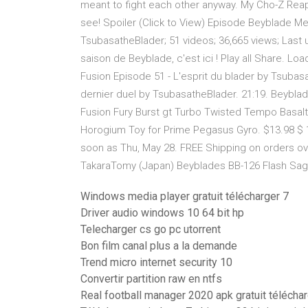
meant to fight each other anyway. My Cho-Z Reap
see! Spoiler (Click to View) Episode Beyblade M
TsubasatheBlader; 51 videos; 36,665 views; Last
saison de Beyblade, c'est ici ! Play all Share. Lo
Fusion Episode 51 - L'esprit du blader by Tsubas
dernier duel by TsubasatheBlader. 21:19. Beybl
Fusion Fury Burst gt Turbo Twisted Tempo Basa
Horogium Toy for Prime Pegasus Gyro. $13.98 $ 1
soon as Thu, May 28. FREE Shipping on orders o
TakaraTomy (Japan) Beyblades BB-126 Flash Sagit
Windows media player gratuit télécharger 7
Driver audio windows 10 64 bit hp
Telecharger cs go pc utorrent
Bon film canal plus a la demande
Trend micro internet security 10
Convertir partition raw en ntfs
Real football manager 2020 apk gratuit télécha