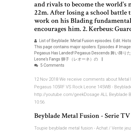
and rivals to become the world's n
22m. After losing a school battle 
work on his Blading fundamentals
encourages him. 2. Kerbeus: Guar
List of Beyblade: Metal Fusion episodes. Edit. Hist
This page contains major spoilers. Episodes # Images
Pegasus Has Landed! Pegasus Descends 舞い降りた天
Leone's Fangs 獅子（レオーネ）の
5 Comments
12 Nov 2018 We receive comments about Metal F
Pegasus 105RF VS Rock Leone 145WB - Beyblade 
http://youtube.com/geekDosage ALL Beyblade Burs
10:56.
Beyblade Metal Fusion - Serie T
Toupie beyblade metal fusion - Achat / Vente jeu