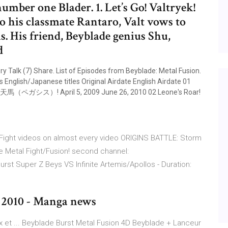
umber one Blader. 1. Let’s Go! Valtryek!
to his classmate Rantaro, Valt vows to
. His friend, Beyblade genius Shu,
d
ory Talk (7) Share. List of Episodes from Beyblade: Metal Fusion.
 English/Japanese titles Original Airdate English Airdate 01
馬（ペガシス）! April 5, 2009 June 26, 2010 02 Leone's Roar!
ight videos on almost every video ORIGINS BATTLE: Storm
Metal Fight/Fusion! second channel:
t Super Z Beys VS Infinite Artemis/Apollos - Duration:
V 2010 - Manga news
x et ... Beyblade Burst Metal Fusion 4D Beyblade + Lanceur