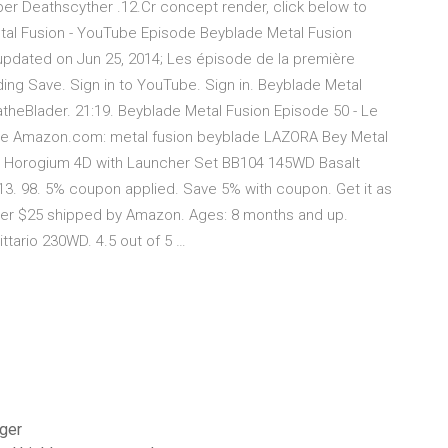
er Deathscyther .12.Cr concept render, click below to
etal Fusion - YouTube Episode Beyblade Metal Fusion
 updated on Jun 25, 2014; Les épisode de la première
ading Save. Sign in to YouTube. Sign in. Beyblade Metal
atheBlader. 21:19. Beyblade Metal Fusion Episode 50 - Le
ade Amazon.com: metal fusion beyblade LAZORA Bey Metal
lt Horogium 4D with Launcher Set BB104 145WD Basalt
3. 98. 5% coupon applied. Save 5% with coupon. Get it as
ver $25 shipped by Amazon. Ages: 8 months and up.
tario 230WD. 4.5 out of 5 …
rger