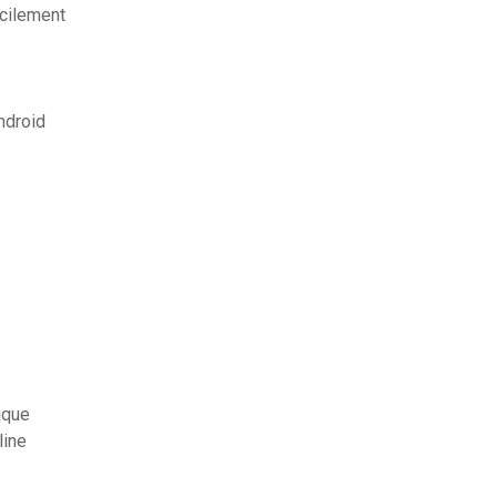
acilement
ndroid
ique
line