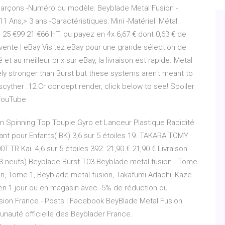
arçons -Numéro du modèle: Beyblade Metal Fusion -
1 Ans,> 3 ans -Caractéristiques: Mini -Matériel: Métal.
 25 €99 21 €66 HT. ou payez en 4x 6,67 € dont 0,63 € de
vente | eBay Visitez eBay pour une grande sélection de
t au meilleur prix sur eBay, la livraison est rapide. Metal
ely stronger than Burst but these systems aren't meant to
cyther .12.Cr concept render, click below to see! Spoiler
 YouTube
n Spinning Top Toupie Gyro et Lanceur Plastique Rapidité
nt pour Enfants( BK) 3,6 sur 5 étoiles 19. TAKARA TOMY
TR Kai. 4,6 sur 5 étoiles 392. 21,90 € 21,90 € Livraison
3 neufs) Beyblade Burst T03 Beyblade metal fusion - Tome
ion, Tome 1, Beyblade metal fusion, Takafumi Adachi, Kaze.
s en 1 jour ou en magasin avec -5% de réduction ou
sion France - Posts | Facebook BeyBlade Metal Fusion
munauté officielle des Beyblader France.