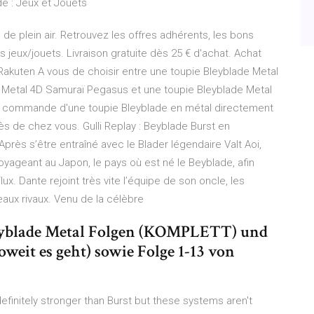
e : Jeux et Jouets
de plein air. Retrouvez les offres adhérents, les bons
s jeux/jouets. Livraison gratuite dès 25 € d'achat. Achat
Rakuten A vous de choisir entre une toupie Bleyblade Metal
e Metal 4D Samuraï Pegasus et une toupie Bleyblade Metal
z commande d'une toupie Bleyblade en métal directement
ès de chez vous. Gulli Replay : Beyblade Burst en
près s’être entraîné avec le Blader légendaire Valt Aoi,
oyageant au Japon, le pays où est né le Beyblade, afin
lux. Dante rejoint très vite l’équipe de son oncle, les
eaux rivaux. Venu de la célèbre
e Beyblade Metal Folgen (KOMPLETT) und
oweit es geht) sowie Folge 1-13 von
efinitely stronger than Burst but these systems aren't