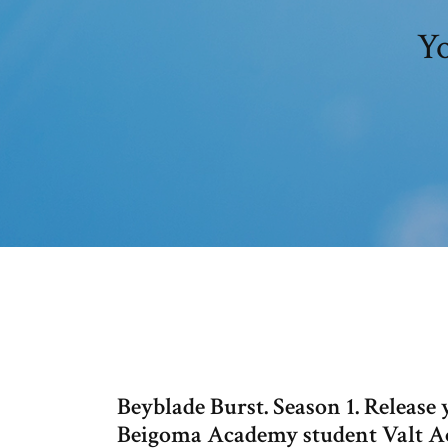
Yo
Beyblade Burst. Season 1. Release 
Beigoma Academy student Valt Aoi 