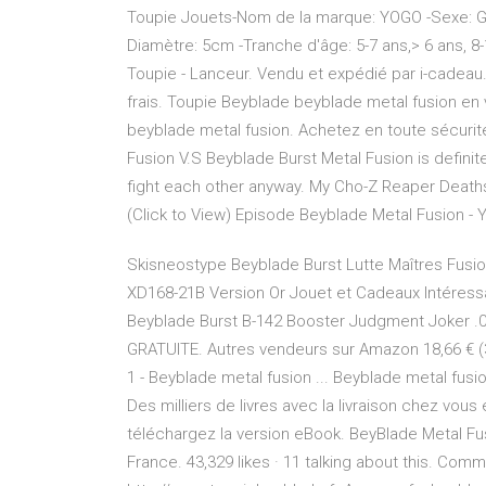
Toupie Jouets-Nom de la marque: YOGO -Sexe: G
Diamètre: 5cm -Tranche d'âge: 5-7 ans,> 6 ans, 8-1
Toupie - Lanceur. Vendu et expédié par i-cadeau.
frais. Toupie Beyblade beyblade metal fusion en 
beyblade metal fusion. Achetez en toute sécurité e
Fusion V.S Beyblade Burst Metal Fusion is definit
fight each other anyway. My Cho-Z Reaper Deaths
(Click to View) Episode Beyblade Metal Fusion -
Skisneostype Beyblade Burst Lutte Maîtres Fusio
XD168-21B Version Or Jouet et Cadeaux Intéressa
Beyblade Burst B-142 Booster Judgment Joker .00T.
GRATUITE. Autres vendeurs sur Amazon 18,66 € (
1 - Beyblade metal fusion ... Beyblade metal fus
Des milliers de livres avec la livraison chez vou
téléchargez la version eBook. BeyBlade Metal Fu
France. 43,329 likes · 11 talking about this. Com