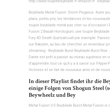
http://www.toupiebeyblade.fr Amazon.fr : beyblad
Beyblade Metal Fusion: Storm Pegasus. Autre jeu 
plans, petits prix, les tendances et les nouveauté
toupie beyblade metal pas cher ou d'occasion | 
Fusion 2 Basalt Horologium, une toupie Beyblad
Fury 4D Death Quetzalcoatl par exemple. Passe
sur Rakuten, au lieu de chercher un revendeur pr
streaming - Beyblade Burst Beyblade Burst Rise. A
Dante est prêt à passer au niveau supérieur en v
d’apprendre tout ce qu’il y a à savoir sur l’Hyper-F
Victoires et se fait de nouveaux amis et de nouv
In dieser Playlist findet ihr di
einige Folgen von Shogun Steel (s
Beywheelz und Bey
Metal Fusion V.S Beyblade Burst Metal Fusion is d