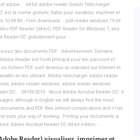
it adobe ... 64-bit adobe reader Gratuit Télécharger
est la norme gratuite, fiable pour visualiser, imprimer et
 10 64 Bit - Free downloads … pdf reader windows 10 64
Nitro PDF Reader (64-bit), PDF Reader for Windows 7, and
Reader DC gratuitement pour ...
arcourez des documents PDF . Advertisement. Dernière
 Adobe Reader est l'outil principal pour lire, parcourir et
s fichiers PDF sont devenus un standard sur Internet et
vailler en les utilisant. Adobe télécharger adobe reader
ndows, adobe reader windows, adobe reader windows
ader DC … 04/09/2019 · About Adobe Acrobat Reader DC. It
guages, although in English we will always find the most
ocuments and PDF files without complications and it has
t suits your way of working.. Printing your documents is
lved: Adobe Acrobat Reader DC 64-bit edition - …
dobe Reader) visualisez, imprimez et