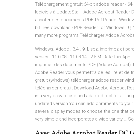
Téléchargement gratuit 64-bit adobe reader - 64-b
logiciels à UpdateStar - Adobe Acrobat Reader DC 
annoter des documents PDF. Pdf Reader Windows
bit free download - PDF Reader for Windows 10, 
many more programs Télécharger Adobe Acrobat 
Windows. Adobe . 3.4 . 9. Lisez, imprimez et p
version. 11.0.08 . 11.08.14 . 2.5 M. Rate this App .
imprimer des documents PDF (Adobe Acrobat). Le
Adobe Reader vous permettra de les lire et de tra
gratuit (windows) télécharger adobe reader wi
télécharger gratuit Download Adobe Acrobat Re
is a very easy-to-use and adapted tool for all lan
updated version.You can add comments to your d
several display modes to choose the one that bes
very simple and incorporates a wide variety … So
Avec Adobe Acrobat Reader DC (A