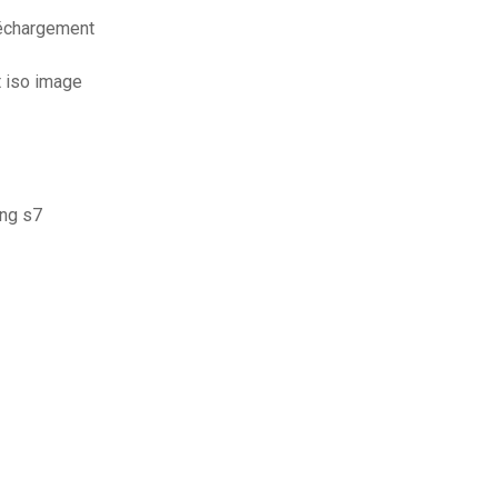
léchargement
t iso image
ng s7