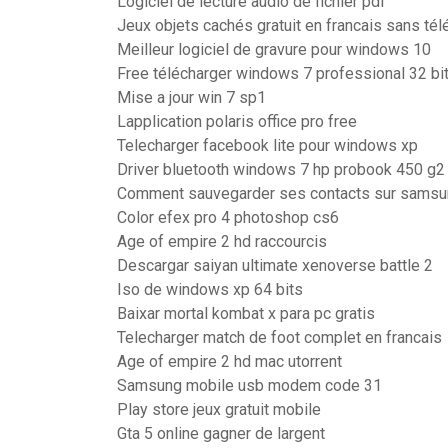
Logiciel de lecture audio de fichier pdf
Jeux objets cachés gratuit en francais sans té
Meilleur logiciel de gravure pour windows 10
Free télécharger windows 7 professional 32 bi
Mise a jour win 7 sp1
Lapplication polaris office pro free
Telecharger facebook lite pour windows xp
Driver bluetooth windows 7 hp probook 450 g2
Comment sauvegarder ses contacts sur samsu
Color efex pro 4 photoshop cs6
Age of empire 2 hd raccourcis
Descargar saiyan ultimate xenoverse battle 2
Iso de windows xp 64 bits
Baixar mortal kombat x para pc gratis
Telecharger match de foot complet en francais
Age of empire 2 hd mac utorrent
Samsung mobile usb modem code 31
Play store jeux gratuit mobile
Gta 5 online gagner de largent