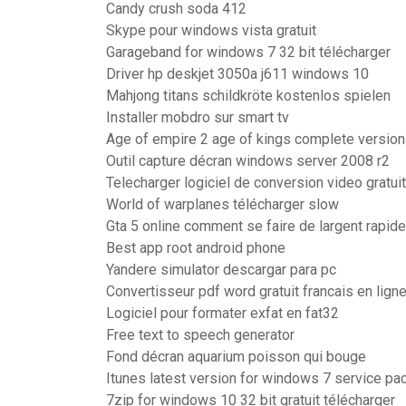
Candy crush soda 412
Skype pour windows vista gratuit
Garageband for windows 7 32 bit télécharger
Driver hp deskjet 3050a j611 windows 10
Mahjong titans schildkröte kostenlos spielen
Installer mobdro sur smart tv
Age of empire 2 age of kings complete version 
Outil capture décran windows server 2008 r2
Telecharger logiciel de conversion video gratuit
World of warplanes télécharger slow
Gta 5 online comment se faire de largent rapid
Best app root android phone
Yandere simulator descargar para pc
Convertisseur pdf word gratuit francais en lign
Logiciel pour formater exfat en fat32
Free text to speech generator
Fond décran aquarium poisson qui bouge
Itunes latest version for windows 7 service pa
7zip for windows 10 32 bit gratuit télécharger