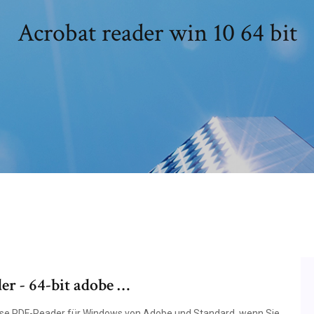
Acrobat reader win 10 64 bit
der - 64-bit adobe …
lose PDF-Reader für Windows von Adobe und Standard, wenn Sie