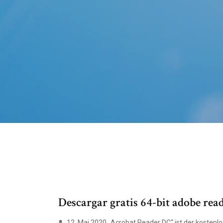
Descargar gratis 64-bit adobe rea
12. Mai 2020 „Acrobat Reader DC“ ist der kosten