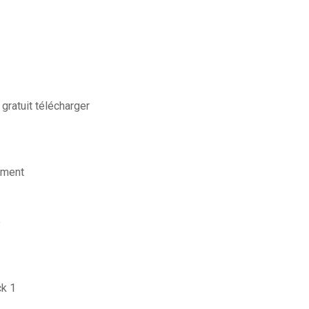
gratuit télécharger
ement
e
ck 1