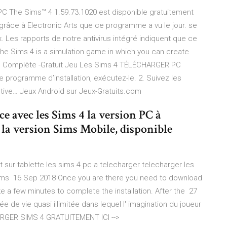
 PC The Sims™ 4 1.59.73.1020 est disponible gratuitement
grâce à Electronic Arts que ce programme a vu le jour. se
. Les rapports de notre antivirus intégré indiquent que ce
The Sims 4 is a simulation game in which you can create
on Complète -Gratuit Jeu Les Sims 4 TÉLÉCHARGER PC
programme d’installation, exécutez-le. 2. Suivez les
ctive… Jeux Android sur Jeux-Gratuits.com
 avec les Sims 4 la version PC à
 la version Sims Mobile, disponible
t sur tablette les sims 4 pc a telecharger telecharger les
 sims 16 Sep 2018 Once you are there you need to download
 take a few minutes to complete the installation. After the 27
ée de vie quasi illimitée dans lequel l' imagination du joueur
HARGER SIMS 4 GRATUITEMENT ICI -->