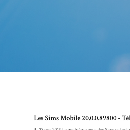
Les Sims Mobile 20.0.0.89800 - Té
23 mai 2019 Le quatrième opus des Sims est actuel