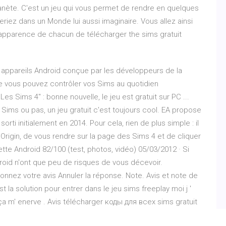
lanète. C'est un jeu qui vous permet de rendre en quelques
eriez dans un Monde lui aussi imaginaire. Vous allez ainsi
l'apparence de chacun de télécharger the sims gratuit
s appareils Android conçue par les développeurs de la
le vous pouvez contrôler vos Sims au quotidien
es Sims 4" : bonne nouvelle, le jeu est gratuit sur PC ...
ims ou pas, un jeu gratuit c'est toujours cool. EA propose
rti initialement en 2014. Pour cela, rien de plus simple : il
'Origin, de vous rendre sur la page des Sims 4 et de cliquer
ette Android 82/100 (test, photos, vidéo) 05/03/2012 · Si
droid n'ont que peu de risques de vous décevoir.
Donnez votre avis Annuler la réponse. Note. Avis et note de
 la solution pour entrer dans le jeu sims freeplay moi j '
r ça m' enerve . Avis télécharger коды для всех sims gratuit