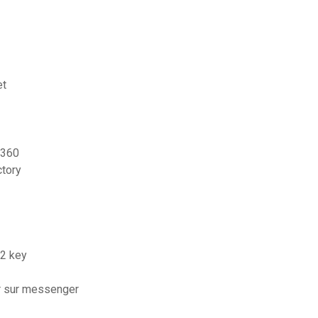
et
 360
ctory
.2 key
r sur messenger