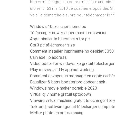
http://sims4.legratuits.com/ sims 4 sur android t
utorrent 23 mai 2019 Le quatrième opus des Sims
Voici la démarche à suivre pour télécharger le tit
Windows 10 launcher theme pc
Télécharger newer super mario bros wii iso
Apps similar to bluestacks for pc
Gta 3 pc télécharger size
Comment installer imprimante hp deskjet 3050
Cain abel ip address
Video editor for windows xp gratuit télécharger
Play movies and tv app not working
Comment envoyer un message en copie caché
Equalizer & bass booster pro coocent apk
Windows movie maker portable 2020
Virtual dj 7 home gratuit uptodown
Vmware virtual machine gratuit télécharger for
Traktor dj software gratuit télécharger complet
Mettre photo en pdf samsung