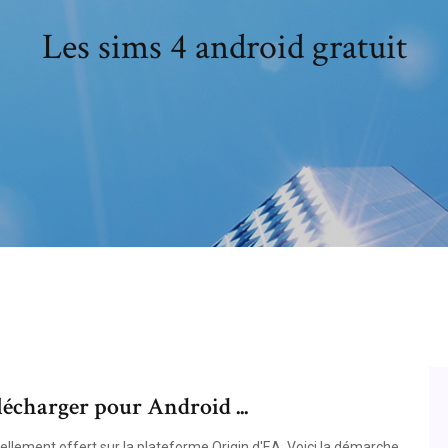
Les sims 4 android gratuit
lécharger pour Android ...
lement offert sur la plateforme Origin d'EA. Voici la démarche