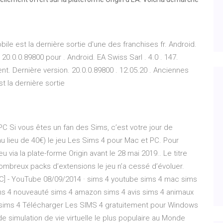
le est la dernière sortie d'une des franchises fr. Android.
0.0.0.89800 pour . Android. EA Swiss Sarl . 4.0 . 147.
t. Dernière version. 20.0.0.89800 . 12.05.20 . Anciennes
t la dernière sortie
C Si vous êtes un fan des Sims, c’est votre jour de
au lieu de 40€) le jeu Les Sims 4 pour Mac et PC. Pour
jeu via la plate-forme Origin avant le 28 mai 2019.. Le titre
ombreux packs d’extensions le jeu n’a cessé d’évoluer.
] - YouTube 08/09/2014 · sims 4 youtube sims 4 mac sims
ims 4 nouveauté sims 4 amazon sims 4 avis sims 4 animaux
u sims 4 Télécharger Les SIMS 4 gratuitement pour Windows
e simulation de vie virtuelle le plus populaire au Monde