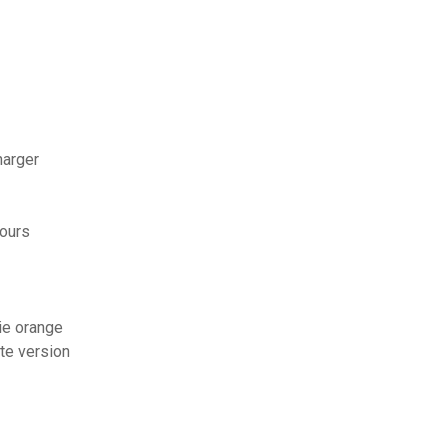
harger
ours
ie orange
ete version