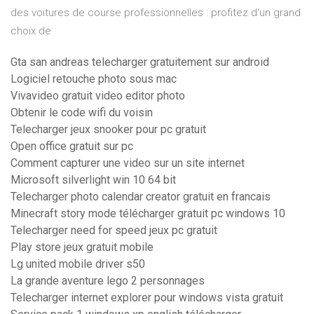
des voitures de course professionnelles : profitez d'un grand
choix de
Gta san andreas telecharger gratuitement sur android
Logiciel retouche photo sous mac
Vivavideo gratuit video editor photo
Obtenir le code wifi du voisin
Telecharger jeux snooker pour pc gratuit
Open office gratuit sur pc
Comment capturer une video sur un site internet
Microsoft silverlight win 10 64 bit
Telecharger photo calendar creator gratuit en francais
Minecraft story mode télécharger gratuit pc windows 10
Telecharger need for speed jeux pc gratuit
Play store jeux gratuit mobile
Lg united mobile driver s50
La grande aventure lego 2 personnages
Telecharger internet explorer pour windows vista gratuit