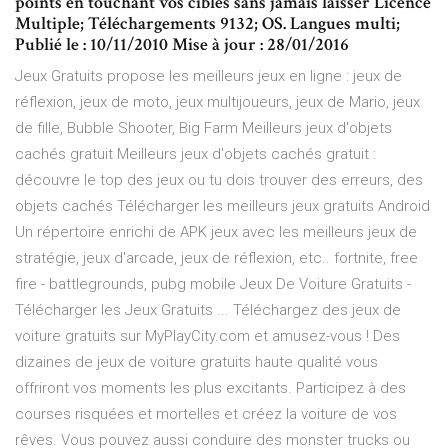
points en touchant vos cibles sans jamais laisser Licence
Multiple; Téléchargements 9132; OS. Langues multi;
Publié le : 10/11/2010 Mise à jour : 28/01/2016
Jeux Gratuits propose les meilleurs jeux en ligne : jeux de
réflexion, jeux de moto, jeux multijoueurs, jeux de Mario, jeux
de fille, Bubble Shooter, Big Farm Meilleurs jeux d'objets
cachés gratuit Meilleurs jeux d'objets cachés gratuit :
découvre le top des jeux ou tu dois trouver des erreurs, des
objets cachés Télécharger les meilleurs jeux gratuits Android
Un répertoire enrichi de APK jeux avec les meilleurs jeux de
stratégie, jeux d'arcade, jeux de réflexion, etc.. fortnite, free
fire - battlegrounds, pubg mobile Jeux De Voiture Gratuits -
Télécharger les Jeux Gratuits ... Téléchargez des jeux de
voiture gratuits sur MyPlayCity.com et amusez-vous ! Des
dizaines de jeux de voiture gratuits haute qualité vous
offriront vos moments les plus excitants. Participez à des
courses risquées et mortelles et créez la voiture de vos
rêves. Vous pouvez aussi conduire des monster trucks ou