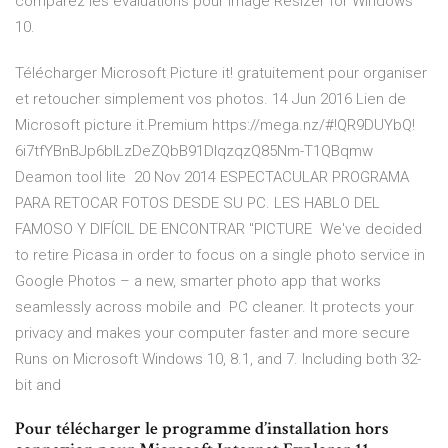
comparez les évaluations pour Image Resizer for Windows
10.
Télécharger Microsoft Picture it! gratuitement pour organiser
et retoucher simplement vos photos. 14 Jun 2016 Lien de
Microsoft picture it.Premium https://mega.nz/#!QR9DUYbQ!
6i7tfYBnBJp6blLzDeZQbB91DlqzqzQ85Nm-T1QBqmw
Deamon tool lite 20 Nov 2014 ESPECTACULAR PROGRAMA
PARA RETOCAR FOTOS DESDE SU PC. LES HABLO DEL
FAMOSO Y DIFÍCIL DE ENCONTRAR "PICTURE We've decided
to retire Picasa in order to focus on a single photo service in
Google Photos – a new, smarter photo app that works
seamlessly across mobile and PC cleaner. It protects your
privacy and makes your computer faster and more secure
Runs on Microsoft Windows 10, 8.1, and 7. Including both 32-
bit and
Pour télécharger le programme d’installation hors