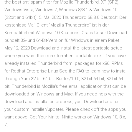
the best anti spam filter for Mozilla Thunderbird. XP (SP2),
Windows Vista, Windows 7, Windows 8/8.1 & Windows 10
(32bit and 64bit). 5. Mai 2020 Thunderbird 68.8.0 Deutsch: Der
kostenlose Mail-Client "Mozilla Thunderbird" ist in der
Kompatibel mit Windows 10 Kaufpreis: Gratis Unser Download
bündelt 32- und 64-Bit-Version für Windows in einem Paket.
May 12, 2020 Download and install the latest portable setup
where you want then run stormhen -portable.exe . If you have
already installed Thunderbird from packages for x86. RPMs
for Redhat Enterprise Linux See the FAQ to learn how to install
through Yum 32-bit 64-bit. Buster/10.0, 32-bit 64-bit, 32-bit 64-
bit Thunderbird is Mozilla's free email application that can be
downloaded on Windows and Mac. If you need help with the
download and installation process, you Download and run
your custom installer/updater. Please check off the apps you
want above. Get Your Ninite. Ninite works on Windows 10, 8.x,
7,