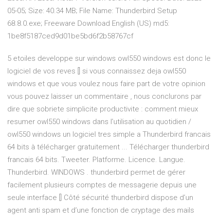
05-05; Size: 40.34 MB; File Name: Thunderbird Setup
68.8.0.exe; Freeware Download English (US) md5:
1be8f5187ced9d01be5bd6f2b58767cf
5 etoiles developpe sur windows owl550 windows est donc le
logiciel de vos reves [] si vous connaissez deja owl550
windows et que vous voulez nous faire part de votre opinion
vous pouvez laisser un commentaire , nous conclurons par
dire que sobriete simplicite productivite : comment mieux
resumer owl550 windows dans l’utilisation au quotidien /
owl550 windows un logiciel tres simple a Thunderbird francais
64 bits à télécharger gratuitement ... Télécharger thunderbird
francais 64 bits. Tweeter. Platforme. Licence. Langue.
Thunderbird. WINDOWS . thunderbird permet de gérer
facilement plusieurs comptes de messagerie depuis une
seule interface [] Côté sécurité thunderbird dispose d’un
agent anti spam et d’une fonction de cryptage des mails