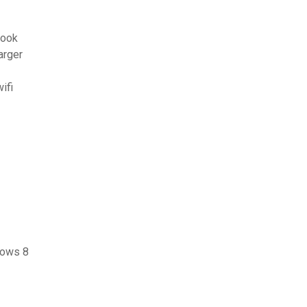
book
arger
ifi
dows 8