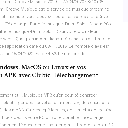
ment - Groove Musique 2019 ... 27/04/2020 · 8/10 (98
nt. Groove Musique est le service de musique streaming
de chansons et vous pouvez ajouter les vôtres à OneDrive.
s … Télécharger Batterie musique -Drum Solo HD pour PC et
atterie musique -Drum Solo HD sur votre ordinateur
e web !. Quelques informations intéressantes sur Batterie
e l’application date du 08/11/2019; Le nombre d’avis est
is au 16/04/2020 est de 4.32; Le nombre de
Windows, MacOS ou Linux et vos
ou APK avec Clubic. Téléchargement
tement et ... Musiques MP3 qu’on peut télécharger
ez télécharger des nouvelles chansons US, des chansons
i), des mp3 Naija, des mp3 locales, de la rumba congolaise,
t cela depuis votre PC ou votre portable. Télécharger
Comment télécharger et installer gratuit Procreate pour PC