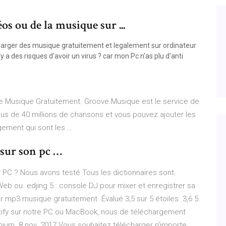
s ou de la musique sur ...
charger des musique gratuitement et legalement sur ordinateur
y a des risques d'avoir un virus ? car mon Pc n'as plu d'anti
ve Musique Gratuitement. Groove Musique est le service de
lus de 40 millions de chansons et vous pouvez ajouter les
gement qui sont les …
sur son pc …
on PC ? Nous avons testé Tous les dictionnaires sont
le Web ou edjing 5 : console DJ pour mixer et enregistrer sa
r mp3 musique gratuitement. Évalué 3,5 sur 5 étoiles. 3,6 5.
ify sur notre PC ou MacBook, nous de téléchargement
ium. 8 nov. 2017 Vous souhaitez télécharger n'importe