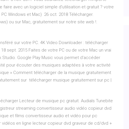
aire avec un logiciel simple d'utilisation et gratuit ? votre
ion PC Windows et Mac) 26 oct. 2018 Télécharger.
ws) ou sur Mac, gratuitement sur notre site web !.
ansféré sur votre PC. 4K Video Downloader : télécharger
8 sept. 2015 Faites de votre PC ou de votre Mac un vrai
ck Studio. Google Play Music vous permet d'accéder
cité pour écouter des musiques adaptées à votre activité
sique » Comment télécharger de la musique gratuitement
tuitement sur télécharger musique gratuitement sur pc |
lécharger Lecteur de musique pc gratuit. Audials Tunebite
gistreur streaming convertisseur audio vidéo copieur dvd
que et films convertisseur audio et vidéo pour pc
 vidéos en ligne lecteur copieur dvd graveur de cd/dvd +