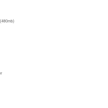
n (480mb)
er